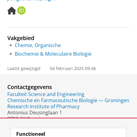
H
O
o
R
m
C
e
I
p
D
Vakgebied
a
Chemie, Organische
g
e
Biochemie & Moleculaire Biologie
Laatst gewijzigd:
04 februari 2025 09:46
Contactgegevens
Faculteit Science and Engineering
Chemische en Farmaceutische Biologie — Groningen
Research Institute of Pharmacy
Antonius Deusinglaan 1
9713 AV Groningen
Nederland
Functioneel