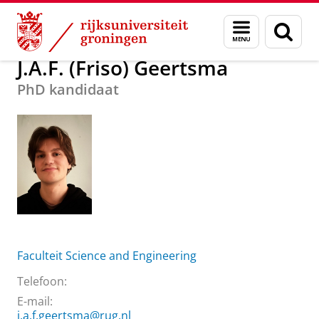
Skip
Skip
Over ons
J.A.F. (Friso) Geertsma
Menu
Zoek
to
to
en
Content
Navigation
zoeken
J.A.F. (Friso) Geertsma
PhD kandidaat
Faculteit Science and Engineering
Telefoon:
E-mail:
j.a.f.geertsma@rug.nl