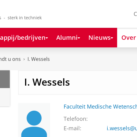
C
s - sterk in techniek
appij/bedrijven
Alumni
Nieuws
Over
ndt u ons
I. Wessels
I. Wessels
Faculteit Medische Weten
Telefoon:
E-mail:
i.wessels@