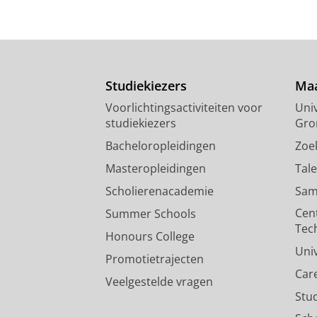
Studiekiezers
Maa
Voorlichtingsactiviteiten voor
Univ
studiekiezers
Gro
Bacheloropleidingen
Zoe
Masteropleidingen
Tal
Scholierenacademie
Sam
Cen
Summer Schools
Tec
Honours College
Uni
Promotietrajecten
Car
Veelgestelde vragen
Stu