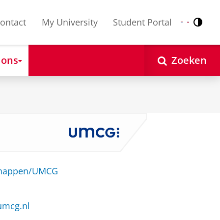
ontact
My University
Student Portal
Contr
Nederlands
English
 ons
Zoeken
schappen/UMCG
umcg.nl