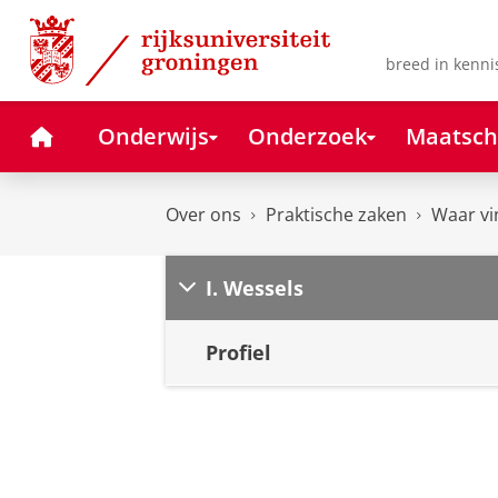
Skip
Skip
to
to
Content
Navigation
breed in kenni
Home
Onderwijs
Onderzoek
Maatsch
Over ons
Praktische zaken
Waar vi
I. Wessels
Profiel