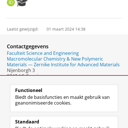
O
R
R
e
C
s
I
e
D
a
Laatst gewijzigd:
01 maart 2024 14:38
r
c
h
Contactgegevens
P
o
Faculteit Science and Engineering
r
Macromolecular Chemistry & New Polymeric
t
Materials — Zernike Institute for Advanced Materials
a
Nijenborgh 3
l
9747 AG Groningen
Nederland
Functioneel
Biedt de basisfuncties en maakt gebruik van
geanonimiseerde cookies.
F
L
R
I
Y
Volg de RUG
a
i
S
n
o
Standaard
c
n
S
s
u