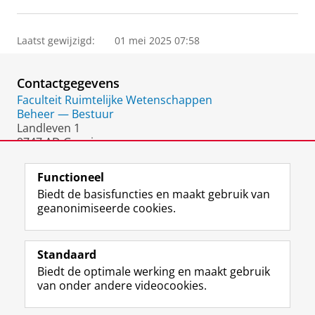
Laatst gewijzigd:
01 mei 2025 07:58
Contactgegevens
Faculteit Ruimtelijke Wetenschappen
Beheer — Bestuur
Landleven 1
9747 AD Groningen
Nederland
Functioneel
Biedt de basisfuncties en maakt gebruik van
geanonimiseerde cookies.
F
L
R
I
Y
Volg de RUG
a
i
S
n
o
Standaard
c
n
S
s
u
Biedt de optimale werking en maakt gebruik
e
k
-
t
T
Studiekiezers
van onder andere videocookies.
b
e
f
a
u
Maatschappij/bedrijven
o
d
e
g
b