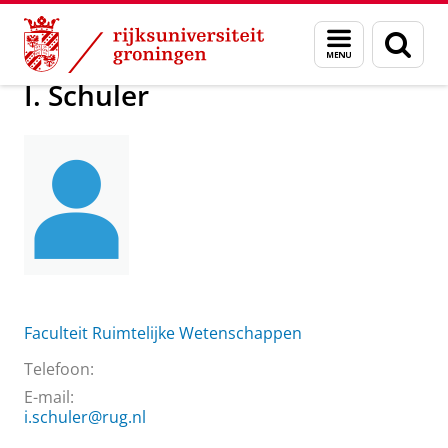
Skip
Skip
Over ons
I. Schuler
Menu
Zoek
to
to
en
Content
Navigation
zoeken
I. Schuler
Faculteit Ruimtelijke Wetenschappen
Telefoon:
E-mail:
i.schuler@rug.nl