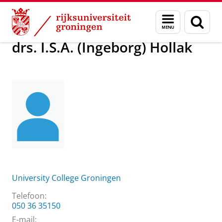
Skip
Skip
Over ons
drs. I.S.A. (Ingeborg) Hollak
Menu
Zoek
to
to
en
Content
Navigation
zoeken
drs. I.S.A. (Ingeborg) Hollak
University College Groningen
Telefoon:
050 36 35150
E-mail: