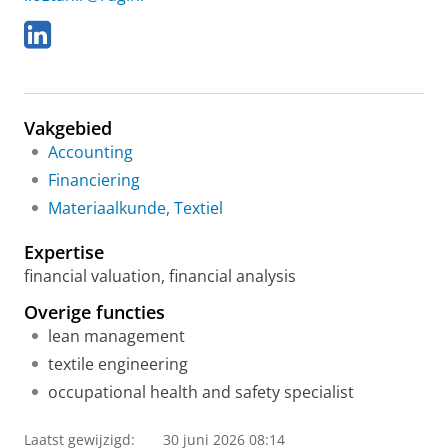
L
i
n
k
e
Vakgebied
d
I
Accounting
n
Financiering
Materiaalkunde, Textiel
Expertise
financial valuation, financial analysis
Overige functies
lean management
textile engineering
occupational health and safety specialist
Laatst gewijzigd:
30 juni 2026 08:14