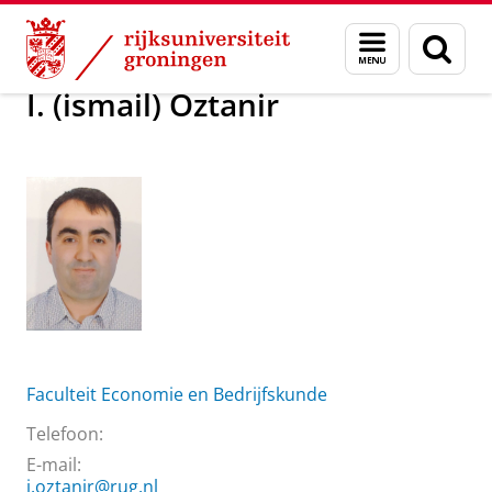
Skip
Skip
Over ons
I. (ismail) Oztanir
Menu
Zoek
to
to
en
Content
Navigation
zoeken
I. (ismail) Oztanir
Faculteit Economie en Bedrijfskunde
Telefoon:
E-mail:
i.oztanir@rug.nl