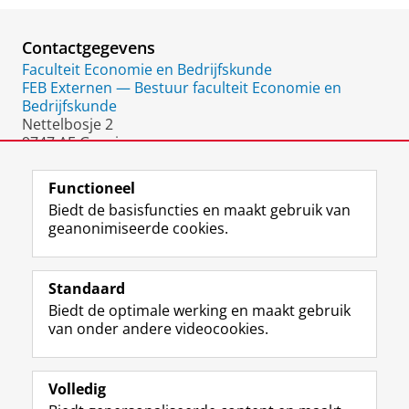
Contactgegevens
Faculteit Economie en Bedrijfskunde
FEB Externen — Bestuur faculteit Economie en
Bedrijfskunde
Nettelbosje 2
9747 AE Groningen
Nederland
Functioneel
Biedt de basisfuncties en maakt gebruik van
geanonimiseerde cookies.
F
L
R
I
Y
Volg de RUG
a
i
S
n
o
Standaard
c
n
S
s
u
Biedt de optimale werking en maakt gebruik
e
k
-
t
T
Studiekiezers
van onder andere videocookies.
b
e
f
a
u
Maatschappij/bedrijven
o
d
e
g
b
o
I
e
r
e
Alumni
k
n
d
a
-
Volledig
p
-
R
m
k