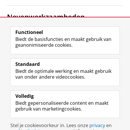
Nevenwerkzaamheden
Freelance illustrator
Functioneel
Iris van Dommele Art and Illustration
Biedt de basisfuncties en maakt gebruik van
geanonimiseerde cookies.
F
L
R
I
Y
Volg de RUG
a
i
S
n
o
Standaard
c
n
S
s
u
Biedt de optimale werking en maakt gebruik
e
k
-
t
T
Studiekiezers
van onder andere videocookies.
b
e
f
a
u
Maatschappij/bedrijven
o
d
e
g
b
o
I
e
r
e
Alumni
k
n
d
a
-
Volledig
p
-
R
m
k
Biedt gepersonaliseerde content en maakt
Over ons
a
p
i
-
a
gebruik van marketingcookies.
g
a
j
a
n
i
g
k
c
a
Disclaimer & Copyright
Privacy
Cookies
n
i
s
c
a
Stel je cookievoorkeur in. Lees onze
privacy
en
Inloggen