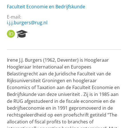
Faculteit Economie en Bedrijfskunde
E-mail:
i.j.j.burgers@rug.nl
O
R
R
e
C
s
I
e
D
a
Irene J.J. Burgers (1962, Deventer) is Hoogleraar
r
Hoogleraar Internationaal en Europees
c
h
Belastingrecht aan de Juridische Faculteit van de
P
Rijksuniversiteit Groningen en hoogleraar
o
Economics of Taxation aan de Faculteit Economie en
r
Bedrijfskunde van deze univeriteit . Zij is in 1985 aan
t
de RUG afgestudeerd in de fiscale economie en de
a
l
bedrijfseconomie en in 1991 gepromoveerd in de
rechtsgeleerdheid op een proefschrift getiteld “The
allocation of fiscal profits to branches of