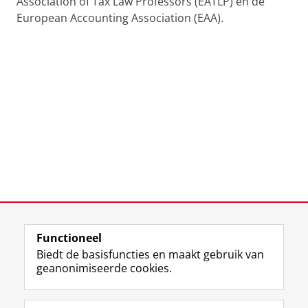
Association of Tax Law Professors (EATLP) en de
European Accounting Association (EAA).
Functioneel
Laatst gewijzigd:
25 juni 2022 14:16
Biedt de basisfuncties en maakt gebruik van
geanonimiseerde cookies.
F
L
R
I
Y
Volg de RUG
a
i
S
n
o