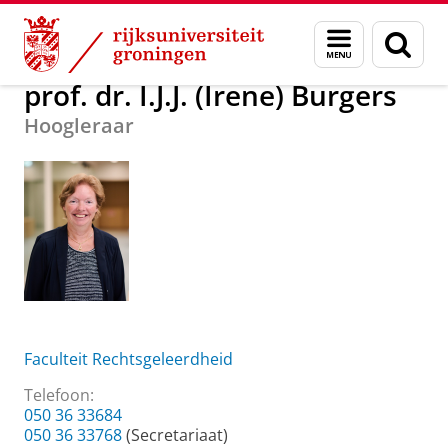
Skip
Skip
Over ons
prof. dr. I.J.J. (Irene) Burgers
Menu
Zoek
to
to
en
Content
Navigation
zoeken
prof. dr. I.J.J. (Irene) Burgers
Hoogleraar
Faculteit Rechtsgeleerdheid
Telefoon:
050 36 33684
050 36 33768
(Secretariaat)