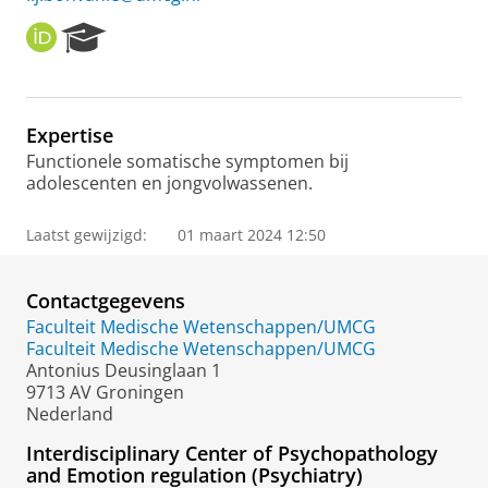
O
R
R
e
C
s
I
e
D
a
Expertise
r
Functionele somatische symptomen bij
c
adolescenten en jongvolwassenen.
h
P
o
Laatst gewijzigd:
01 maart 2024 12:50
r
t
a
Contactgegevens
l
Faculteit Medische Wetenschappen/UMCG
Faculteit Medische Wetenschappen/UMCG
Antonius Deusinglaan 1
9713 AV Groningen
Nederland
Interdisciplinary Center of Psychopathology
and Emotion regulation (Psychiatry)