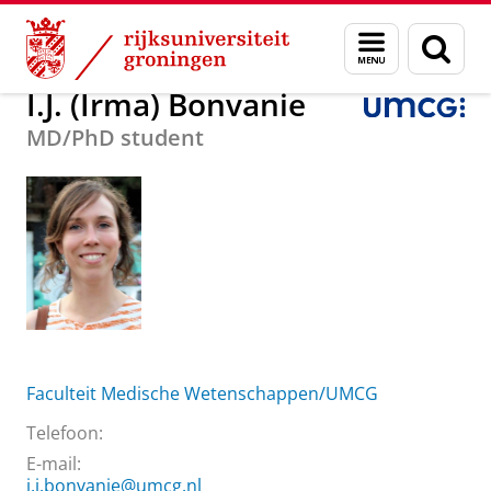
Skip
Skip
Over ons
I.J. (Irma) Bonvanie
Menu
Zoek
to
to
en
Content
Navigation
zoeken
I.J. (Irma) Bonvanie
MD/PhD student
Faculteit Medische Wetenschappen/UMCG
Telefoon:
E-mail:
i.j.bonvanie@umcg.nl