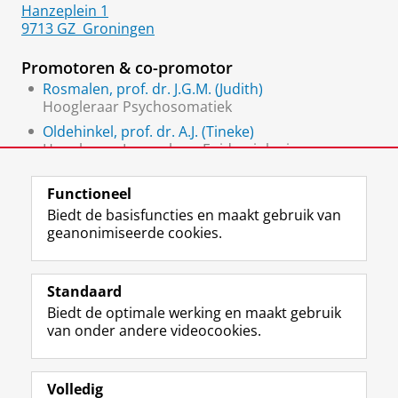
Hanzeplein 1
9713 GZ
Groningen
Promotoren & co-promotor
Rosmalen, prof. dr. J.G.M. (Judith)
Hoogleraar Psychosomatiek
Oldehinkel, prof. dr. A.J. (Tineke)
Hoogleraar Levensloop Epidemiologie van
Veelvoorkomende Psychiatrische Stoornissen
Functioneel
Biedt de basisfuncties en maakt gebruik van
geanonimiseerde cookies.
F
L
R
I
Y
Volg de RUG
a
i
S
n
o
Standaard
c
n
S
s
u
Biedt de optimale werking en maakt gebruik
e
k
-
t
T
Studiekiezers
van onder andere videocookies.
b
e
f
a
u
Maatschappij/bedrijven
o
d
e
g
b
o
I
e
r
e
Alumni
k
n
d
a
-
Volledig