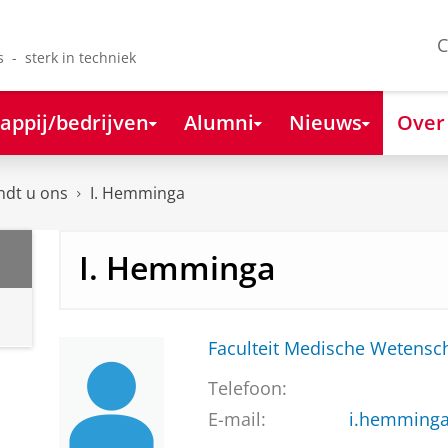
C
s - sterk in techniek
appij/bedrijven
Alumni
Nieuws
Over
ndt u ons
I. Hemminga
I. Hemminga
Faculteit Medische Weten
Telefoon:
E-mail:
i.hemming