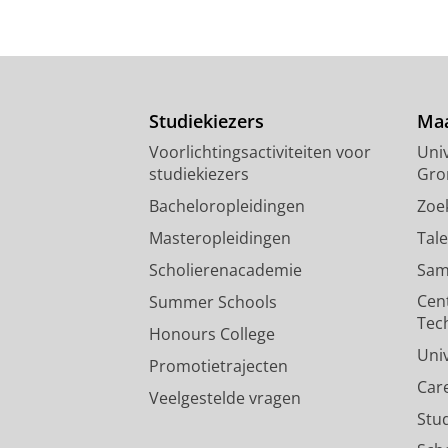
Studiekiezers
Maa
Voorlichtingsactiviteiten voor
Univ
studiekiezers
Gro
Bacheloropleidingen
Zoe
Masteropleidingen
Tal
Scholierenacademie
Sam
Cen
Summer Schools
Tec
Honours College
Uni
Promotietrajecten
Car
Veelgestelde vragen
Stu