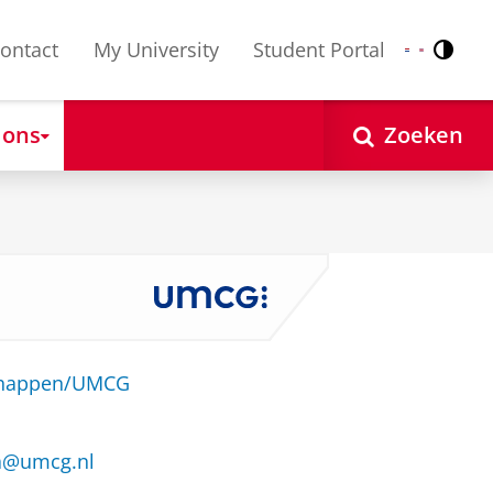
ontact
My University
Student Portal
Contr
Nederlands
English
 ons
Zoeken
schappen/UMCG
a@umcg.nl