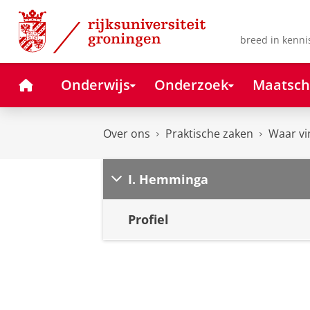
Skip
Skip
to
to
Content
Navigation
breed in kenni
Home
Onderwijs
Onderzoek
Maatsch
Over ons
Praktische zaken
Waar vi
I. Hemminga
Profiel