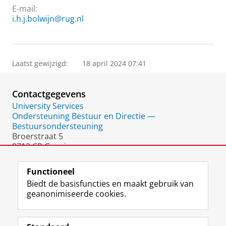
E-mail:
i.h.j.bolwijn@rug.nl
Laatst gewijzigd:
18 april 2024 07:41
Contactgegevens
University Services
Ondersteuning Bestuur en Directie —
Bestuursondersteuning
Broerstraat 5
9712 CP Groningen
Nederland
Functioneel
Biedt de basisfuncties en maakt gebruik van
geanonimiseerde cookies.
F
L
R
I
Y
Volg de RUG
a
i
S
n
o