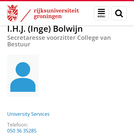
Skip
Skip
Over ons
I.H.J. (Inge) Bolwijn
Menu
Zoek
to
to
en
Content
Navigation
zoeken
I.H.J. (Inge) Bolwijn
Secretaresse voorzitter College van
Bestuur
University Services
Telefoon:
050 36 35285