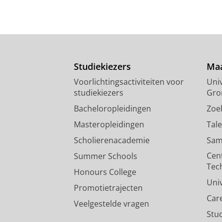
Studiekiezers
Maa
Voorlichtingsactiviteiten voor
Univ
studiekiezers
Gro
Bacheloropleidingen
Zoe
Masteropleidingen
Tal
Scholierenacademie
Sam
Cen
Summer Schools
Tec
Honours College
Uni
Promotietrajecten
Car
Veelgestelde vragen
Stu