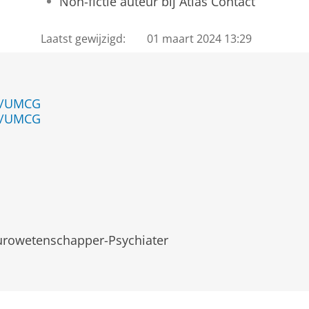
Non-fictie auteur bij Atlas Contact
Laatst gewijzigd:
01 maart 2024 13:29
en/UMCG
en/UMCG
rowetenschapper-Psychiater