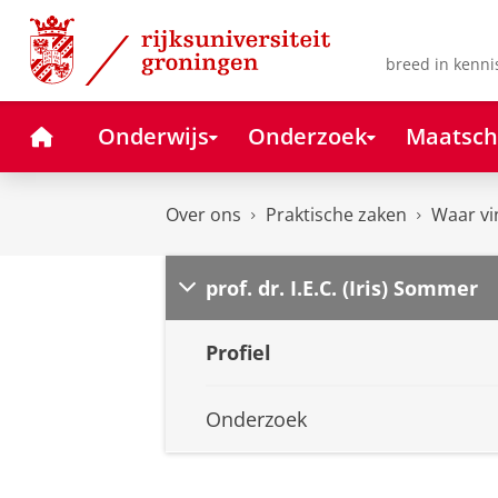
Skip
Skip
to
to
Content
Navigation
breed in kenni
Home
Onderwijs
Onderzoek
Maatsch
Over ons
Praktische zaken
Waar vi
prof. dr. I.E.C. (Iris) Sommer
Profiel
Onderzoek