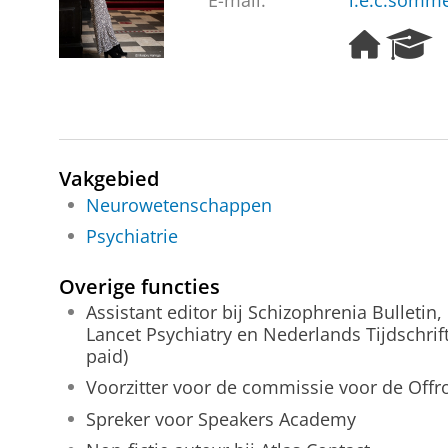
E-mail:
i.e.c.somm
H
R
o
e
m
s
e
e
p
a
a
r
g
c
Vakgebied
e
h
Neurowetenschappen
P
Psychiatrie
o
r
t
Overige functies
a
Assistant editor bij Schizophrenia Bulletin
l
Lancet Psychiatry en Nederlands Tijdschri
paid)
Voorzitter voor de commissie voor de Off
Spreker voor Speakers Academy