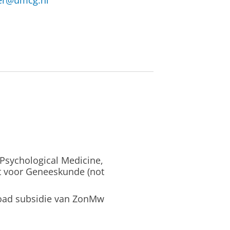
er@umcg.nl
, Psychological Medicine,
ft voor Geneeskunde (not
road subsidie van ZonMw