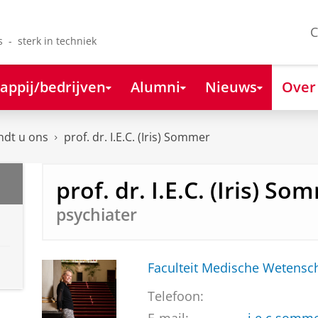
C
s - sterk in techniek
appij/bedrijven
Alumni
Nieuws
Over
ndt u ons
prof. dr. I.E.C. (Iris) Sommer
prof. dr. I.E.C. (Iris) So
psychiater
Faculteit Medische Weten
Telefoon: