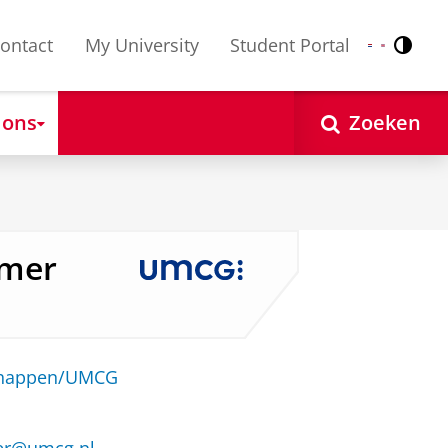
ontact
My University
Student Portal
Contr
Nederlands
English
 ons
Zoeken
mmer
schappen/UMCG