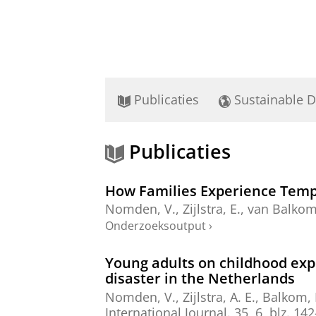
Publicaties
Sustainable 
Publicaties
How Families Experience Temp
Nomden, V.
,
Zijlstra, E.
,
van Balkom,
Onderzoeksoutput
›
Young adults on childhood ex
disaster in the Netherlands
Nomden, V.
,
Zijlstra, A. E.
,
Balkom, I
International Journal.
35
,
6
,
blz. 14