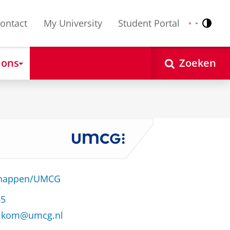
ontact
My University
Student Portal
Contr
Nederlands
English
 ons
Zoeken
schappen/UMCG
65
balkom@umcg.nl