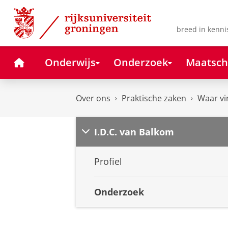
Skip
Skip
to
to
Content
Navigation
breed in kenni
Home
Onderwijs
Onderzoek
Maatsch
Over ons
Praktische zaken
Waar vi
I.D.C. van Balkom
Profiel
Onderzoek