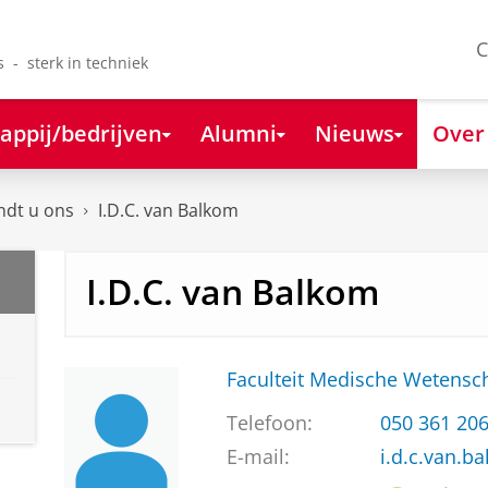
C
s - sterk in techniek
appij/bedrijven
Alumni
Nieuws
Over
ndt u ons
I.D.C. van Balkom
I.D.C. van Balkom
Faculteit Medische Weten
Telefoon:
050 361 20
E-mail:
i.d.c.van.