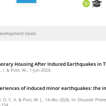
O
R
R
e
C
s
I
e
D
a
r
Development Goals
c
h
P
o
r
t
orary Housing After Induced Earthquakes in 
a
 I.
&
Post, W.
,
1-jun-2026
.
l
periences of induced minor earthquakes: the 
. D. C. V.
&
Post, W. J.
,
14-dec-2026
,
In:
Disaster Prev
2-154