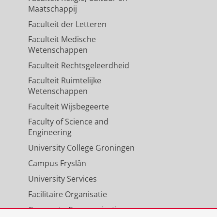
Maatschappij
Faculteit der Letteren
Phelan-McDermid syndrome
 consortium
, van Eeghen, A. M.,
Faculteit Medische
,
jul-2023
,
In:
European journal of
Wetenschappen
Faculteit Rechtsgeleerdheid
Faculteit Ruimtelijke
Wetenschappen
yndrome
Faculteit Wijsbegeerte
,
In:
European journal of medical
Faculty of Science and
Engineering
University College Groningen
Campus Fryslân
University Services
Facilitaire Organisatie
Corporate Communicatie