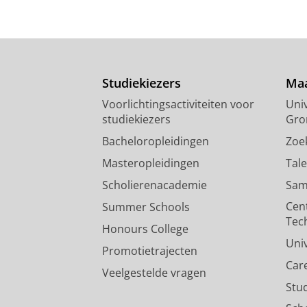
Studiekiezers
Maa
Voorlichtingsactiviteiten voor
Univ
studiekiezers
Gro
Bacheloropleidingen
Zoe
Masteropleidingen
Tal
Scholierenacademie
Sam
Cen
Summer Schools
Tec
Honours College
Uni
Promotietrajecten
Car
Veelgestelde vragen
Stu