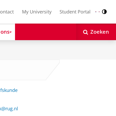
ontact
My University
Student Portal
Contr
Nederlands
English
 ons
Zoeken
jfskunde
k@rug.nl