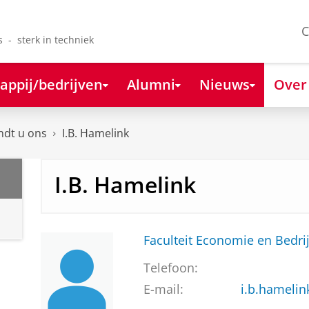
C
s - sterk in techniek
appij/bedrijven
Alumni
Nieuws
Over
ndt u ons
I.B. Hamelink
I.B. Hamelink
Faculteit Economie en Bedri
Telefoon:
E-mail:
i.b.hamelin