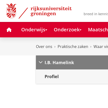
Skip
Skip
to
to
Content
Navigation
breed in kenni
Home
Onderwijs
Onderzoek
Maatsch
Over ons
Praktische zaken
Waar vi
I.B. Hamelink
Profiel