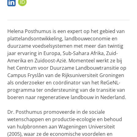
L
O
i
R
n
C
k
I
e
D
Helena Posthumus is een expert op het gebied van
d
I
plattelandsontwikkeling, landbouweconomie en
n
duurzame voedselsystemen met meer dan twintig
jaar ervaring in Europa, Sub-Sahara Afrika, Zuid-
Amerika en Zuidoost-Azië. Momenteel werkt ze bij
het Centrum voor Duurzame Landbouwtransitie op
Campus Fryslân van de Rijksuniversiteit Groningen
als onderzoeker en coördinator van het ReGeNL-
programma ter ondersteuning van de transitie van
boeren naar regeneratieve landbouw in Nederland.
Dr. Posthumus promoveerde in de sociale
wetenschappen en productie-ecologie en behoud
van hulpbronnen aan Wageningen Universiteit
(2005), waar ze de economische voordelen en