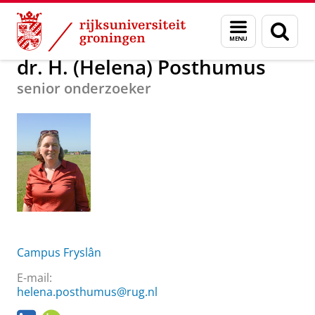
Skip
Skip
Over ons
dr. H. (Helena) Posthumus
Menu
Zoek
to
to
en
Content
Navigation
zoeken
dr. H. (Helena) Posthumus
senior onderzoeker
Campus Fryslân
E-mail:
helena.posthumus@rug.nl