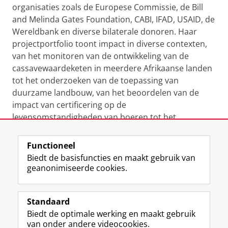
organisaties zoals de Europese Commissie, de Bill
and Melinda Gates Foundation, CABI, IFAD, USAID, de
Wereldbank en diverse bilaterale donoren. Haar
projectportfolio toont impact in diverse contexten,
van het monitoren van de ontwikkeling van de
cassavewaardeketen in meerdere Afrikaanse landen
tot het onderzoeken van de toepassing van
duurzame landbouw, van het beoordelen van de
impact van certificering op de
levensomstandigheden van boeren tot het
versterken van plantgezondheidssystemen.
Functioneel
Laatst gewijzigd:
11 november 2025 11:00
Biedt de basisfuncties en maakt gebruik van
geanonimiseerde cookies.
F
L
R
I
Y
Volg de RUG
a
i
S
n
o
Standaard
c
n
S
s
u
Biedt de optimale werking en maakt gebruik
e
k
-
t
T
Studiekiezers
van onder andere videocookies.
b
e
f
a
u