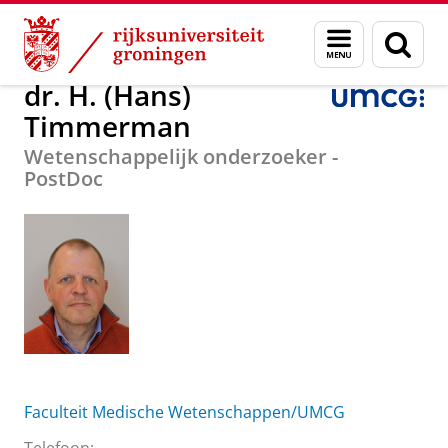
Skip
Skip
Over ons
dr. H. (Hans) Timmerman
Menu
Zoek
to
to
en
Content
Navigation
zoeken
dr. H. (Hans)
Timmerman
Wetenschappelijk onderzoeker -
PostDoc
Faculteit Medische Wetenschappen/UMCG