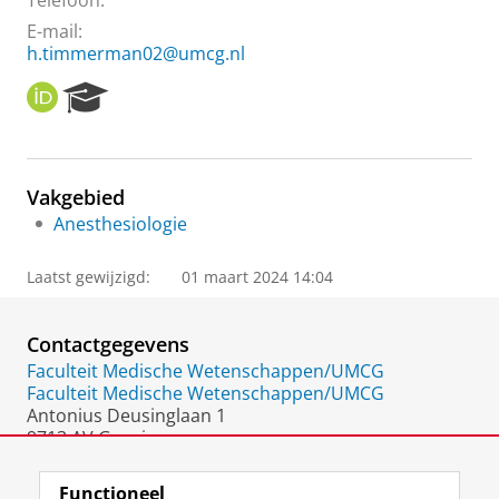
Telefoon:
E-mail:
h.timmerman02@umcg.nl
O
R
R
e
C
s
I
e
D
a
Vakgebied
r
Anesthesiologie
c
h
P
Laatst gewijzigd:
01 maart 2024 14:04
o
r
t
Contactgegevens
a
Faculteit Medische Wetenschappen/UMCG
l
Faculteit Medische Wetenschappen/UMCG
Antonius Deusinglaan 1
9713 AV Groningen
Nederland
Functioneel