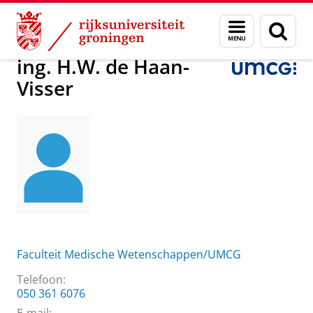
Skip
Skip
Over ons
ing. H.W. de Haan-Visser
Menu
Zoek
to
to
en
Content
Navigation
zoeken
ing. H.W. de Haan-
Visser
Faculteit Medische Wetenschappen/UMCG
Telefoon:
050 361 6076