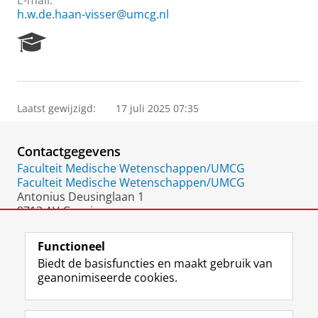
E-mail:
h.w.de.haan-visser@umcg.nl
R
e
s
e
a
Laatst gewijzigd:
17 juli 2025 07:35
r
c
h
Contactgegevens
P
o
Faculteit Medische Wetenschappen/UMCG
r
Faculteit Medische Wetenschappen/UMCG
t
Antonius Deusinglaan 1
a
9713 AV Groningen
l
Nederland
Functioneel
Biedt de basisfuncties en maakt gebruik van
geanonimiseerde cookies.
F
L
R
I
Y
Volg de RUG
a
i
S
n
o