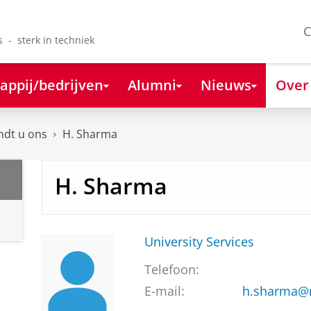
C
s - sterk in techniek
appij/bedrijven
Alumni
Nieuws
Over
ndt u ons
H. Sharma
H. Sharma
University Services
Telefoon:
E-mail:
h.sharma@r