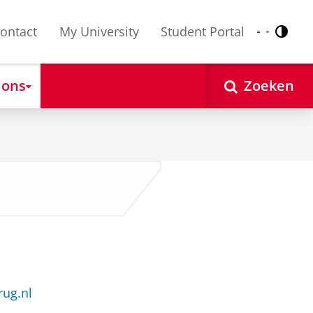
ontact
My University
Student Portal
Contr
Nederlands
English
 ons
Zoeken
ug.nl