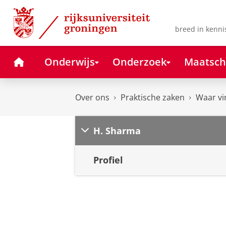
Skip
Skip
to
to
Content
Navigation
breed in kenni
Home
Onderwijs
Onderzoek
Maatsch
Over ons
Praktische zaken
Waar vi
H. Sharma
Profiel