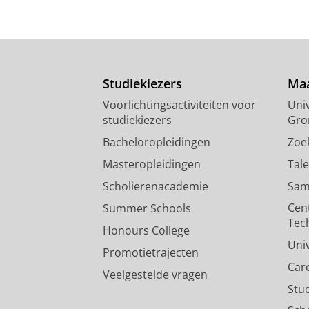
Studiekiezers
Maa
Voorlichtingsactiviteiten voor
Univ
studiekiezers
Gro
Bacheloropleidingen
Zoe
Masteropleidingen
Tal
Scholierenacademie
Sam
Cen
Summer Schools
Tec
Honours College
Uni
Promotietrajecten
Car
Veelgestelde vragen
Stu