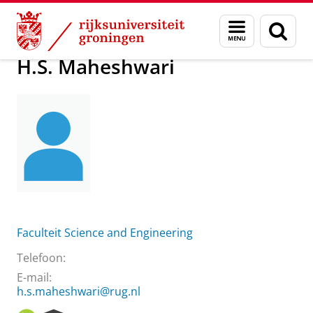
Skip
Skip
Over ons
H.S. Maheshwari
Menu
Zoek
to
to
en
Content
Navigation
zoeken
H.S. Maheshwari
Faculteit Science and Engineering
Telefoon:
E-mail:
h.s.maheshwari@rug.nl