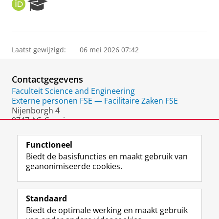
O
R
R
e
C
s
I
e
D
a
Laatst gewijzigd:
06 mei 2026 07:42
r
c
h
Contactgegevens
P
o
Faculteit Science and Engineering
r
Externe personen FSE — Facilitaire Zaken FSE
t
Nijenborgh 4
a
9747 AG Groningen
l
Nederland
Functioneel
Biedt de basisfuncties en maakt gebruik van
geanonimiseerde cookies.
F
L
R
I
Y
Volg de RUG
a
i
S
n
o
Standaard
c
n
S
s
u
Biedt de optimale werking en maakt gebruik
e
k
-
t
T
Studiekiezers