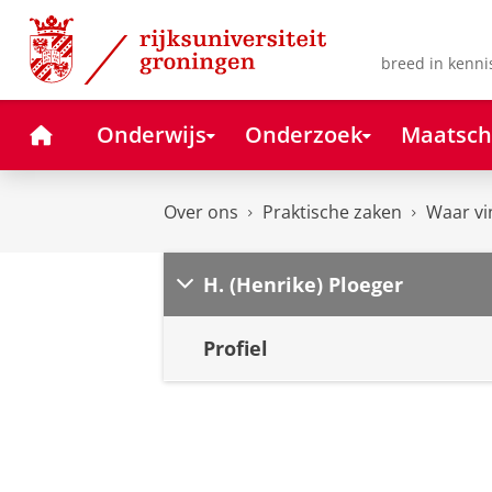
Skip
Skip
to
to
Content
Navigation
breed in kenni
Home
Onderwijs
Onderzoek
Maatsch
Over ons
Praktische zaken
Waar vi
H. (Henrike) Ploeger
Profiel