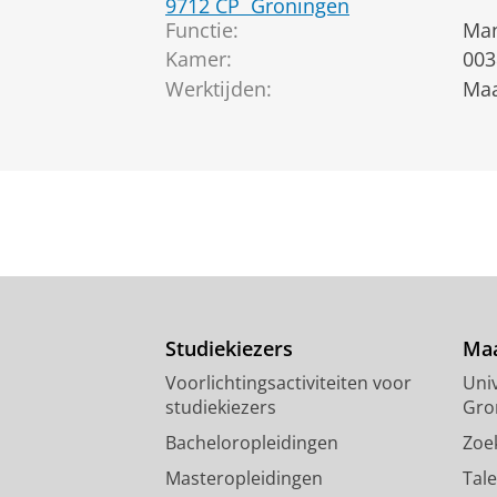
9712 CP
Groningen
Functie:
Man
Kamer:
003
Werktijden:
Maa
Studiekiezers
Maa
Voorlichtingsactiviteiten voor
Univ
studiekiezers
Gro
Bacheloropleidingen
Zoe
Masteropleidingen
Tal