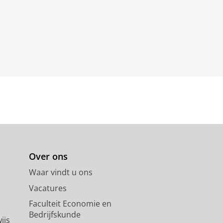
Over ons
Waar vindt u ons
Vacatures
Faculteit Economie en
Bedrijfskunde
ijs