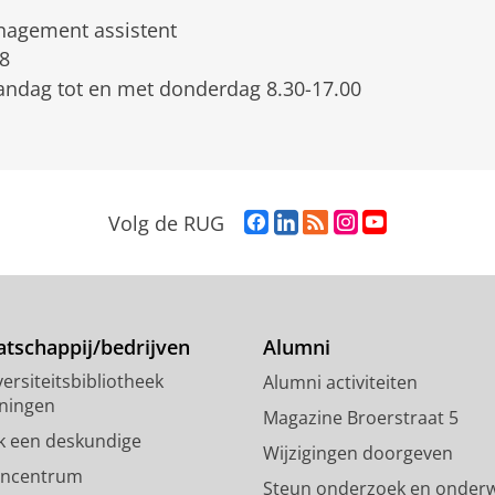
agement assistent
8
ndag tot en met donderdag 8.30-17.00
F
L
R
I
Y
Volg de RUG
a
i
S
n
o
c
n
S
s
u
e
k
-
t
T
b
e
f
a
u
o
d
e
g
b
tschappij/bedrijven
Alumni
o
I
e
r
e
ersiteitsbibliotheek
Alumni activiteiten
k
n
d
a
-
ningen
p
-
R
m
k
Magazine Broerstraat 5
a
p
i
-
a
k een deskundige
Wijzigingen doorgeven
g
a
j
a
n
encentrum
Steun onderzoek en onderw
i
g
k
c
a