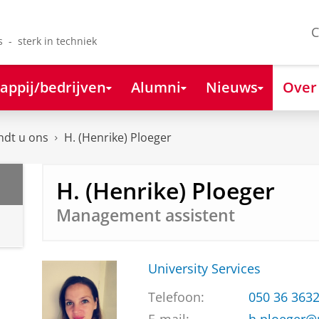
C
s - sterk in techniek
appij/bedrijven
Alumni
Nieuws
Over
ndt u ons
H. (Henrike) Ploeger
H. (Henrike) Ploeger
Management assistent
University Services
Telefoon:
050 36 363