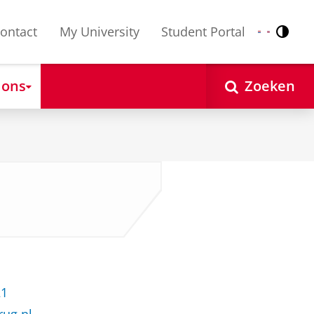
ontact
My University
Student Portal
Contr
Nederlands
English
 ons
Zoeken
21