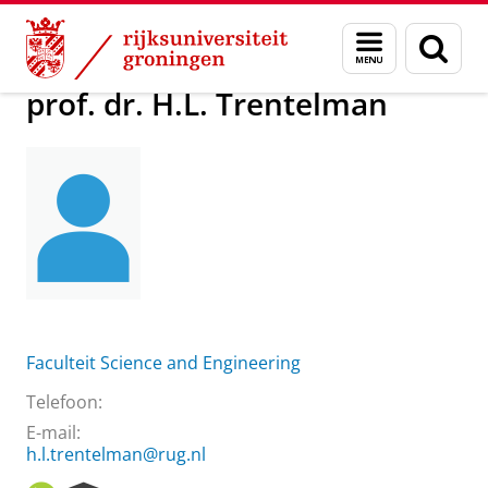
Skip
Skip
Over ons
prof. dr. H.L. Trentelman
Menu
Zoek
to
to
en
Content
Navigation
zoeken
prof. dr. H.L. Trentelman
Faculteit Science and Engineering
Telefoon:
E-mail:
h.l.trentelman@rug.nl