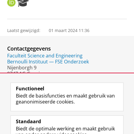
O
R
R
e
C
s
I
e
D
a
Laatst gewijzigd:
01 maart 2024 11:36
r
c
h
Contactgegevens
P
o
Faculteit Science and Engineering
r
Bernoulli Instituut — FSE Onderzoek
t
Nijenborgh 9
a
9747 AG Groningen
l
Nederland
Functioneel
Biedt de basisfuncties en maakt gebruik van
geanonimiseerde cookies.
F
L
R
I
Y
Volg de RUG
a
i
S
n
o
Standaard
c
n
S
s
u
Biedt de optimale werking en maakt gebruik
e
k
-
t
T
Studiekiezers