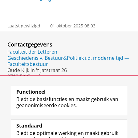
Laatst gewijzigd:
01 oktober 2025 08:03
Contactgegevens
Faculteit der Letteren
Geschiedenis v. Bestuur&Politiek i.d. moderne tijd —
Faculteitsbestuur
Oude Kijk in 't Jatstraat 26
9712 EK Groningen
Nederland
Functioneel
Biedt de basisfuncties en maakt gebruik van
geanonimiseerde cookies.
F
L
R
I
Y
Volg de RUG
a
i
S
n
o
Standaard
c
n
S
s
u
Biedt de optimale werking en maakt gebruik
e
k
-
t
T
Studiekiezers