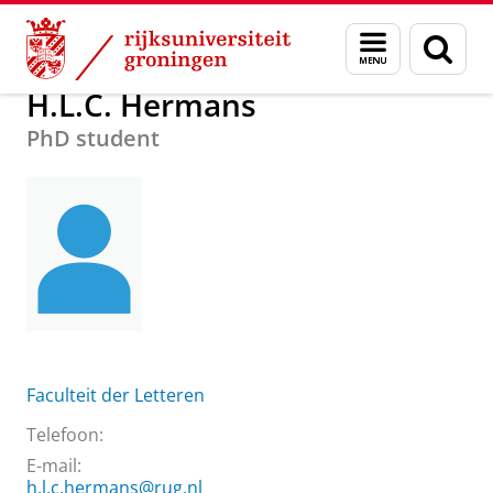
Skip
Skip
Over ons
H.L.C. Hermans
Menu
Zoek
to
to
en
Content
Navigation
zoeken
H.L.C. Hermans
PhD student
Faculteit der Letteren
Telefoon:
E-mail:
h.l.c.hermans@rug.nl