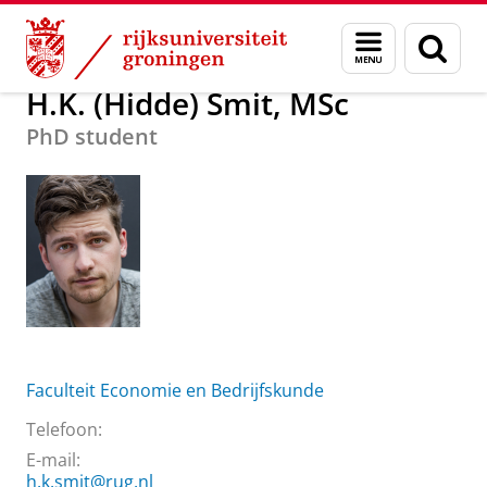
Skip
Skip
Over ons
H.K. (Hidde) Smit, MSc
Menu
Zoek
to
to
en
Content
Navigation
zoeken
H.K. (Hidde) Smit, MSc
PhD student
Faculteit Economie en Bedrijfskunde
Telefoon:
E-mail:
h.k.smit@rug.nl