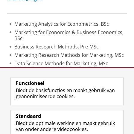
Marketing Analytics for Econometrics, BSc
Marketing for Economics & Business Economics,
BSc
Business Research Methods, Pre-MSc
Marketing Research Methods for Marketing, MSc
Data Science Methods for Marketing, MSc
Digital Marketing Analytics for Marketing, MSc
Functioneel
Laatst gewijzigd:
03 april 2025 07:46
Biedt de basisfuncties en maakt gebruik van
geanonimiseerde cookies.
F
L
R
I
Y
Volg de RUG
a
i
S
n
o
Standaard
c
n
S
s
u
Biedt de optimale werking en maakt gebruik
e
k
-
t
T
Studiekiezers
van onder andere videocookies.
b
e
f
a
u