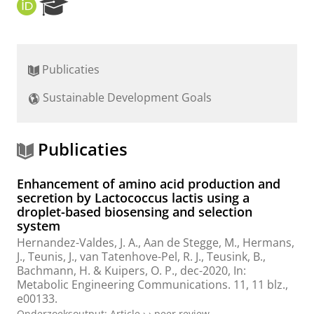
O
R
R
e
C
s
I
e
D
a
Publicaties
r
c
Sustainable Development Goals
h
P
o
r
Publicaties
t
a
Enhancement of amino acid production and
l
secretion by Lactococcus lactis using a
droplet-based biosensing and selection
system
Hernandez-Valdes, J. A.
, Aan de Stegge, M.,
Hermans,
J.
,
Teunis, J.
, van Tatenhove-Pel, R. J., Teusink, B.,
Bachmann, H. &
Kuipers, O. P.
,
dec-2020
,
In:
Metabolic Engineering Communications.
11
,
11 blz.
,
e00133.
Onderzoeksoutput
:
Article
›
›
peer review