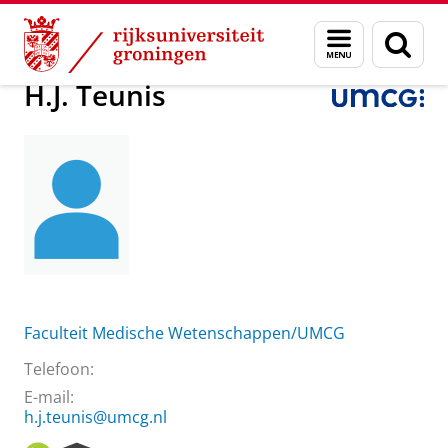
Skip
Skip
Over ons
H.J. Teunis
Menu
Zoek
to
to
en
Content
Navigation
zoeken
H.J. Teunis
Faculteit Medische Wetenschappen/UMCG
Telefoon:
E-mail:
h.j.teunis@umcg.nl