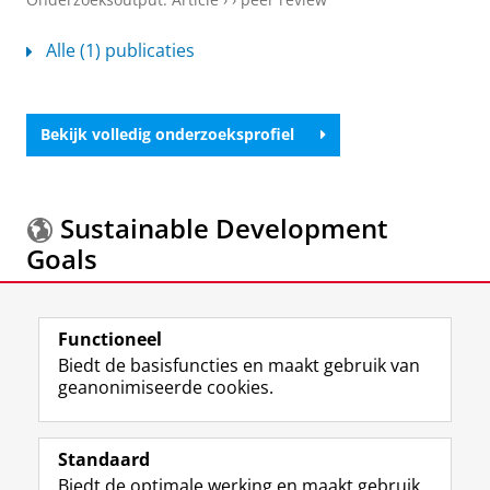
Alle (1) publicaties
Bekijk volledig onderzoeksprofiel
Sustainable Development
Goals
Meer informatie over de
Sustainable Development
Functioneel
Goals.
Biedt de basisfuncties en maakt gebruik van
geanonimiseerde cookies.
F
L
R
I
Y
Volg de RUG
a
i
S
n
o
Standaard
c
n
S
s
u
Biedt de optimale werking en maakt gebruik