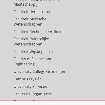
Maatschappij
Faculteit der Letteren
nd Improves Liver Pathology in
Faculteit Medische
Wetenschappen
tjer, M. K.
,
van Dijk, T. H.
,
Bloks, V.
Faculteit Rechtsgeleerdheid
1
,
9
,
15 blz.
, 2495.
Faculteit Ruimtelijke
Wetenschappen
Faculteit Wijsbegeerte
ith the p.E297g mutation
Faculty of Science and
 F.
,
Kuipers, F.
&
Verkade, H.
,
jun-
Engineering
University College Groningen
Campus Fryslân
uring pregnancy and lactation
University Services
Facilitaire Organisatie
is, N. J.
,
Havinga, R.
,
Koehorst, M.
,
 of Physiology.
601
,
10
,
blz. 1761-
Corporate Communicatie