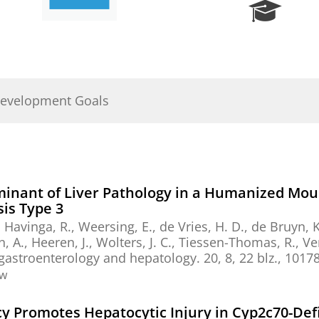
R
e
s
e
a
r
Development Goals
c
h
P
o
r
t
minant of Liver Pathology in a Humanized Mou
a
sis Type 3
l
,
Havinga, R.
,
Weersing, E.
,
de Vries, H. D.
,
de Bruyn, K
 A., Heeren, J.,
Wolters, J. C.
, Tiessen-Thomas, R.,
Ve
 gastroenterology and hepatology.
20
,
8
,
22 blz.
, 1017
ew
cy Promotes Hepatocytic Injury in Cyp2c70-De