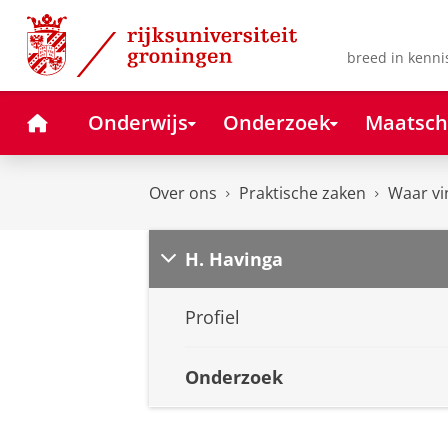
Skip
Skip
to
to
Content
Navigation
breed in kenni
Home
Onderwijs
Onderzoek
Maatsch
Over ons
Praktische zaken
Waar vi
H. Havinga
Profiel
Onderzoek