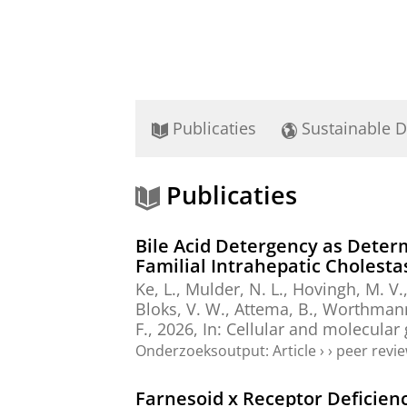
Publicaties
Sustainable 
Publicaties
Bile Acid Detergency as Deter
Familial Intrahepatic Cholesta
Ke, L.
,
Mulder, N. L.
,
Hovingh, M. V.
Bloks, V. W.
,
Attema, B.
, Worthmann,
F.
,
2026
,
In:
Cellular and molecular
Onderzoeksoutput
:
Article
›
›
peer revi
Farnesoid x Receptor Deficien