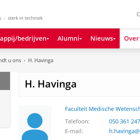
C
s - sterk in techniek
appij/bedrijven
Alumni
Nieuws
Over
ndt u ons
H. Havinga
H. Havinga
Faculteit Medische Weten
Telefoon:
050 361 24
E-mail:
h.havinga@