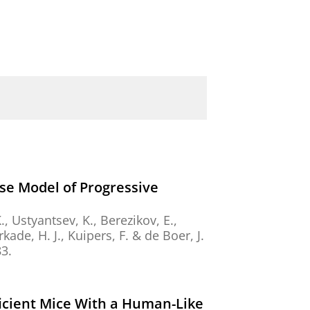
se Model of Progressive
.
,
Ustyantsev, K.
,
Berezikov, E.
,
rkade, H. J.
,
Kuipers, F.
&
de Boer, J.
83.
ficient Mice With a Human-Like