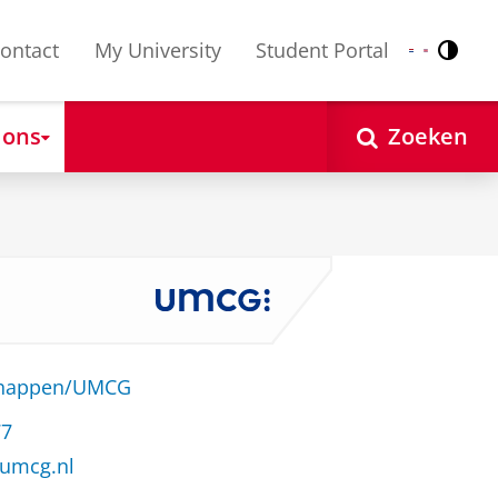
ontact
My University
Student Portal
Contr
Nederlands
English
 ons
Zoeken
schappen/UMCG
77
umcg.nl