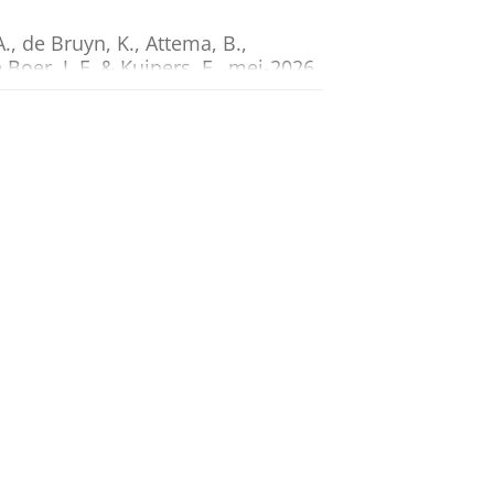
A.
,
de Bruyn, K.
,
Attema, B.
,
 Boer, J. F.
&
Kuipers, F.
,
mei-2026
,
deficiency with the p.E297G
M.
,
Kloosterhuis, N.
,
Smit, M.
,
chimica et Biophysica Acta -
 Accumulation Driven by an
kkinje, M.
,
Smit, M.
,
Huijkman, N.
,
kker, B. M.
&
Jonker, J. W.
,
jan-