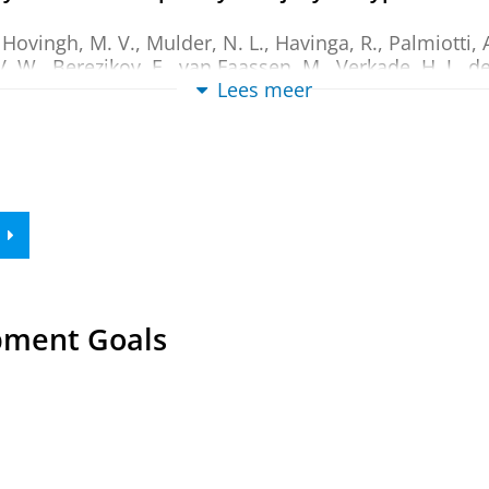
,
Hovingh, M. V.
,
Mulder, N. L.
,
Havinga, R.
,
Palmiotti, 
V. W.
,
Berezikov, E.
,
van Faassen, M.
,
Verkade, H. J.
,
de
Lees meer
, e70632.
ew
n of a mouse model for bile salt export pump 
,
Hovingh, M. V.
,
Havinga, R.
,
Mulder, N. L.
,
Koehorst, 
er, J. F.
,
Kuipers, F.
&
Verkade, H. J.
,
jan-2026
,
In:
Bio
.
1871
,
1
,
19 blz.
, 159697.
ew
pment Goals
Protein 1 in the Liver Leads to Hepatic Lipid
β-Oxidation and Oxidative Phosphorylation
A.
,
Eilers, R. E.
, Thomas, R. E.,
Koster, M.
,
Langelaar-Ma
 V. W.
,
Wolters, J. C.
,
de Boer, J. F.
,
van de Sluis, B.
,
Ba
,
14 blz.
, 100881.
ew