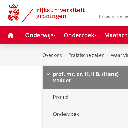
Skip
Skip
to
to
Content
Navigation
breed in kenni
Home
Onderwijs
Onderzoek
Maatsch
Over ons
Praktische zaken
Waar vi
prof. mr. dr. H.H.B. (Hans)
Vedder
Profiel
Onderzoek