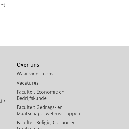
cht
Over ons
Waar vindt u ons
Vacatures
Faculteit Economie en
Bedrijfskunde
ijs
Faculteit Gedrags- en
Maatschappijwetenschappen
Faculteit Religie, Cultuur en
Maatschappij