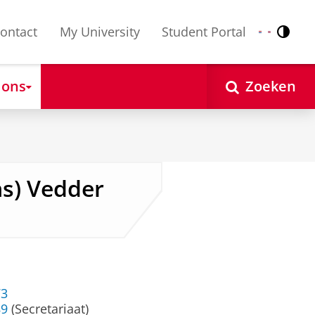
ontact
My University
Student Portal
Contr
Nederlands
English
 ons
Zoeken
ns) Vedder
73
89
(Secretariaat)