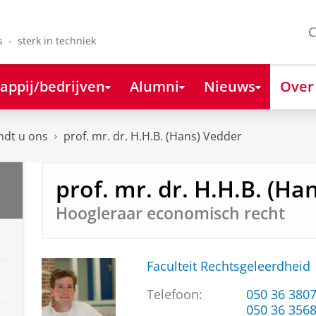
C
s - sterk in techniek
appij/bedrijven
Alumni
Nieuws
Over
ndt u ons
prof. mr. dr. H.H.B. (Hans) Vedder
prof. mr. dr. H.H.B. (Ha
Hoogleraar economisch recht
Faculteit Rechtsgeleerdheid
Telefoon:
050 36 380
050 36 356