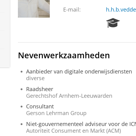
E-mail:
h.h.b.vedd
R
e
s
e
a
Nevenwerkzaamheden
r
c
h
Aanbieder van digitale onderwijsdiensten
P
diverse
o
r
Raadsheer
t
Gerechtshof Arnhem-Leeuwarden
a
Consultant
l
Gerson Lehrman Group
Niet-gouvernementeel adviseur voor de IC
Autoriteit Consument en Markt (ACM)