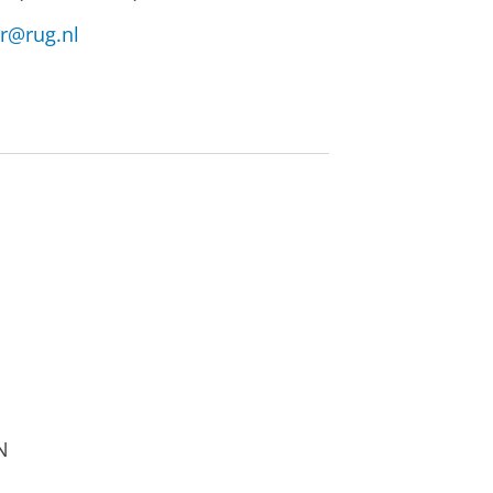
er@rug.nl
N