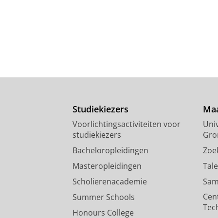
Studiekiezers
Maa
Voorlichtingsactiviteiten voor
Univ
studiekiezers
Gro
Bacheloropleidingen
Zoe
Masteropleidingen
Tal
Scholierenacademie
Sam
Cen
Summer Schools
Tec
Honours College