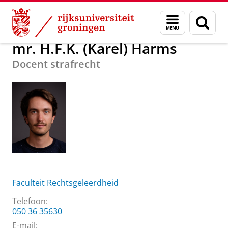
Skip
Skip
Over ons
mr. H.F.K. (Karel) Harms
Menu
Zoek
to
to
en
Content
Navigation
zoeken
mr. H.F.K. (Karel) Harms
Docent strafrecht
Faculteit Rechtsgeleerdheid
Telefoon:
050 36 35630
E-mail: