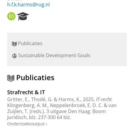
h.f.k.harms@rug.nl
O
R
R
e
C
s
I
e
D
a
Publicaties
r
c
Sustainable Development Goals
h
P
o
r
Publicaties
t
a
Strafrecht & IT
l
Gritter, E.
,
Thodé, G.
&
Harms, K.
,
2025
,
IT-recht.
Klingenberg, A. M., Neppelenbroek, E. D. C. & van
Zuijlen, T. (reds.).
3 uitgave
Den Haag:
Boom
Juridisch
,
blz. 237-300
64 blz.
Onderzoeksoutput
›