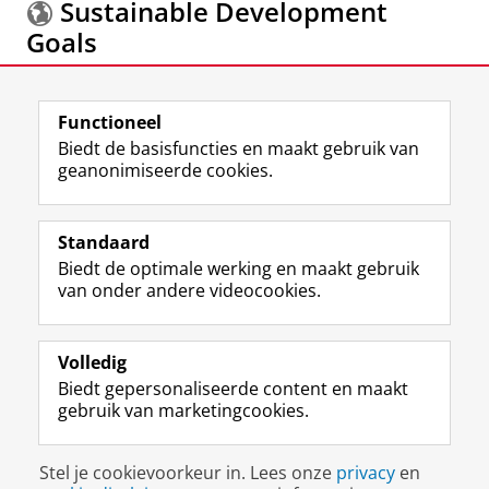
Sustainable Development
Goals
Meer informatie over de
Sustainable Development
Functioneel
Goals.
Biedt de basisfuncties en maakt gebruik van
geanonimiseerde cookies.
F
L
R
I
Y
Volg de RUG
a
i
S
n
o
Standaard
c
n
S
s
u
Biedt de optimale werking en maakt gebruik
e
k
-
t
T
Studiekiezers
van onder andere videocookies.
b
e
f
a
u
Maatschappij/bedrijven
o
d
e
g
b
o
I
e
r
e
Alumni
k
n
d
a
-
Volledig
p
-
R
m
k
Biedt gepersonaliseerde content en maakt
Over ons
a
p
i
-
a
gebruik van marketingcookies.
g
a
j
a
n
i
g
k
c
a
Disclaimer & Copyright
Privacy
Cookies
n
i
s
c
a
Stel je cookievoorkeur in. Lees onze
privacy
en
Inloggen