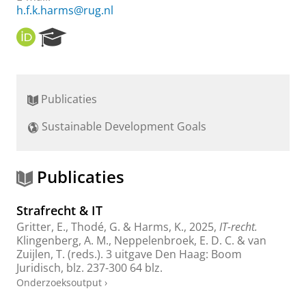
h.f.k.harms@rug.nl
O
R
R
e
C
s
I
e
D
a
Publicaties
r
c
Sustainable Development Goals
h
P
o
r
Publicaties
t
a
Strafrecht & IT
l
Gritter, E.
,
Thodé, G.
&
Harms, K.
,
2025
,
IT-recht.
Klingenberg, A. M., Neppelenbroek, E. D. C. & van
Zuijlen, T. (reds.).
3 uitgave
Den Haag:
Boom
Juridisch
,
blz. 237-300
64 blz.
Onderzoeksoutput
›