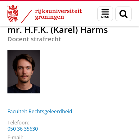
Skip
Skip
Over ons
mr. H.F.K. (Karel) Harms
Menu
Zoek
to
to
en
Content
Navigation
zoeken
mr. H.F.K. (Karel) Harms
Docent strafrecht
Faculteit Rechtsgeleerdheid
Telefoon:
050 36 35630
E-mail: