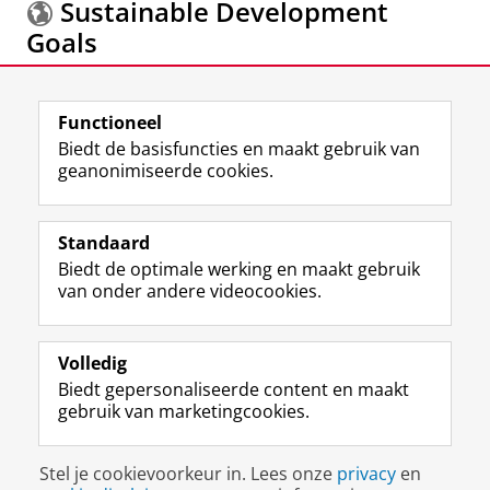
Sustainable Development
Goals
Meer informatie over de
Sustainable Development
Functioneel
Goals.
Biedt de basisfuncties en maakt gebruik van
geanonimiseerde cookies.
F
L
R
I
Y
Volg de RUG
a
i
S
n
o
Standaard
c
n
S
s
u
Biedt de optimale werking en maakt gebruik
e
k
-
t
T
Studiekiezers
van onder andere videocookies.
b
e
f
a
u
Maatschappij/bedrijven
o
d
e
g
b
o
I
e
r
e
Alumni
k
n
d
a
-
Volledig
p
-
R
m
k
Biedt gepersonaliseerde content en maakt
Over ons
a
p
i
-
a
gebruik van marketingcookies.
g
a
j
a
n
i
g
k
c
a
Disclaimer & Copyright
Privacy
Cookies
n
i
s
c
a
Stel je cookievoorkeur in. Lees onze
privacy
en
Inloggen