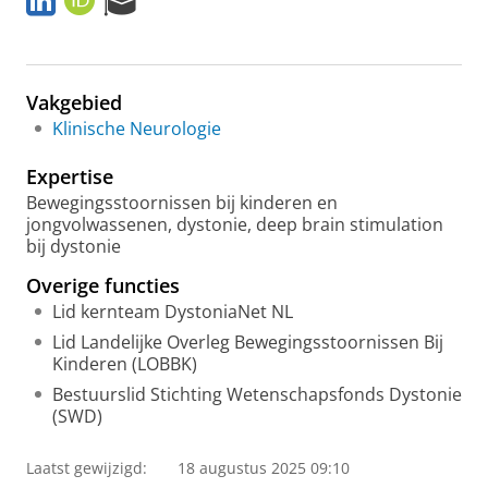
i
R
e
n
C
s
k
I
e
e
D
a
Vakgebied
d
r
I
c
Klinische Neurologie
n
h
P
Expertise
o
Bewegingsstoornissen bij kinderen en
r
jongvolwassenen, dystonie, deep brain stimulation
t
bij dystonie
a
l
Overige functies
Lid kernteam DystoniaNet NL
Lid Landelijke Overleg Bewegingsstoornissen Bij
Kinderen (LOBBK)
Bestuurslid Stichting Wetenschapsfonds Dystonie
(SWD)
Laatst gewijzigd:
18 augustus 2025 09:10