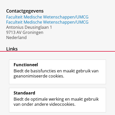
Contactgegevens
Faculteit Medische Wetenschappen/UMCG
Faculteit Medische Wetenschappen/UMCG
Antonius Deusinglaan 1
9713 AV Groningen
Nederland
Links
Google Scholar
Functioneel
Biedt de basisfuncties en maakt gebruik van
geanonimiseerde cookies.
F
L
R
I
Y
Volg de RUG
a
i
S
n
o
Standaard
c
n
S
s
u
Biedt de optimale werking en maakt gebruik
e
k
-
t
T
Studiekiezers
van onder andere videocookies.
b
e
f
a
u
Maatschappij/bedrijven
o
d
e
g
b