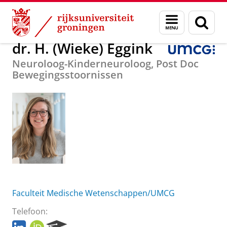
Skip
Skip
Over ons
dr. H. (Wieke) Eggink
Menu
Zoek
to
to
en
Content
Navigation
zoeken
dr. H. (Wieke) Eggink
Neuroloog-Kinderneuroloog, Post Doc
Bewegingsstoornissen
Faculteit Medische Wetenschappen/UMCG
Telefoon:
L
O
R