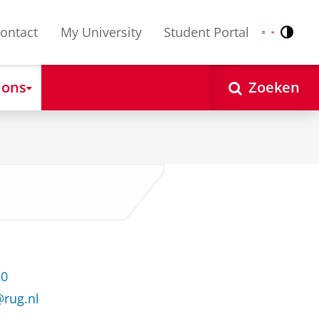
ontact
My University
Student Portal
Contr
Nederlands
English
 ons
Zoeken
20
@rug.nl