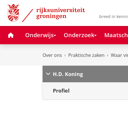
Skip
Skip
to
to
Content
Navigation
breed in kenni
Home
Onderwijs
Onderzoek
Maatsch
Over ons
Praktische zaken
Waar vi
H.D. Koning
Profiel