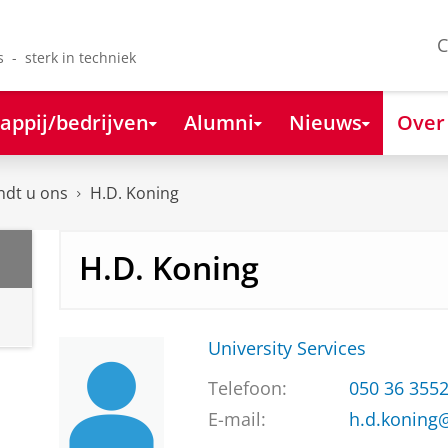
C
s - sterk in techniek
appij/bedrijven
Alumni
Nieuws
Over
ndt u ons
H.D. Koning
H.D. Koning
University Services
Telefoon:
050 36 355
E-mail:
h.d.koning