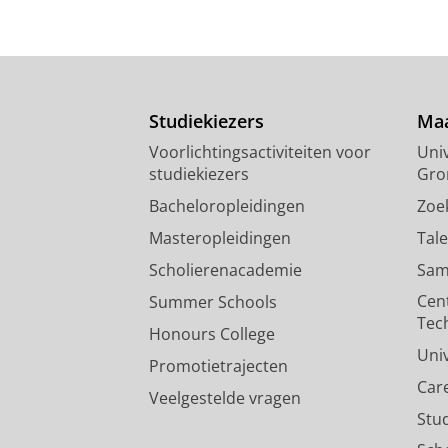
Studiekiezers
Maa
Voorlichtingsactiviteiten voor
Univ
studiekiezers
Gro
Bacheloropleidingen
Zoe
Masteropleidingen
Tal
Scholierenacademie
Sam
Cen
Summer Schools
Tec
Honours College
Uni
Promotietrajecten
Car
Veelgestelde vragen
Stu