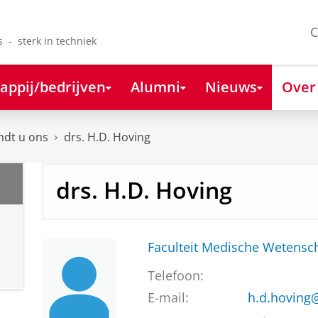
C
s - sterk in techniek
appij/bedrijven
Alumni
Nieuws
Over
ndt u ons
drs. H.D. Hoving
drs. H.D. Hoving
Faculteit Medische Weten
Telefoon:
E-mail:
h.d.hoving