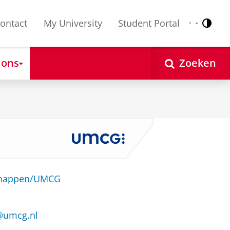
ontact
My University
Student Portal
Contr
Nederlands
English
 ons
Zoeken
schappen/UMCG
@umcg.nl