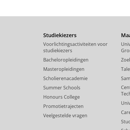
Studiekiezers
Maa
Voorlichtingsactiviteiten voor
Univ
studiekiezers
Gro
Bacheloropleidingen
Zoe
Masteropleidingen
Tal
Scholierenacademie
Sam
Cen
Summer Schools
Tec
Honours College
Uni
Promotietrajecten
Car
Veelgestelde vragen
Stu