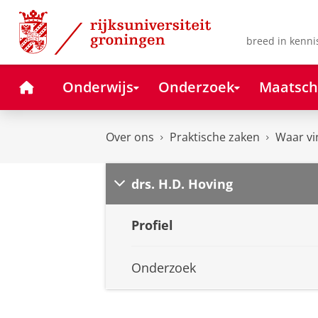
Skip
Skip
to
to
Content
Navigation
breed in kenni
Home
Onderwijs
Onderzoek
Maatsch
Over ons
Praktische zaken
Waar vi
drs. H.D. Hoving
Profiel
Onderzoek