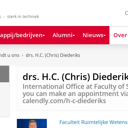
C
s - sterk in techniek
appij/bedrijven
Alumni
Nieuws
Over
ndt u ons
drs. H.C. (Chris) Diederiks
drs. H.C. (Chris) Diederi
International Office at Faculty of 
you can make an appointment vi
calendly.com/h-c-diederiks
Faculteit Ruimtelijke Weten