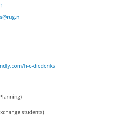
11
ks@rug.nl
endly.com/h-c-diederiks
Planning)
xchange students)