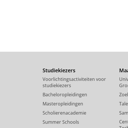
Studiekiezers
Maa
Voorlichtingsactiviteiten voor
Univ
studiekiezers
Gro
Bacheloropleidingen
Zoe
Masteropleidingen
Tal
Scholierenacademie
Sam
Cen
Summer Schools
Tec