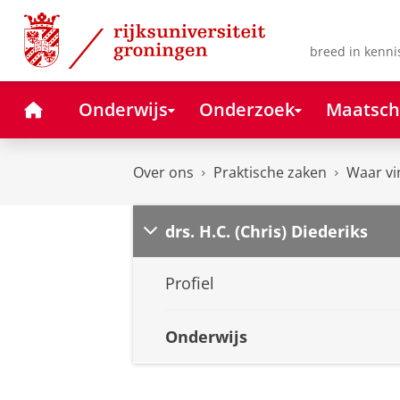
Skip
Skip
to
to
Content
Navigation
breed in kenni
Home
Onderwijs
Onderzoek
Maatsch
Over ons
Praktische zaken
Waar vi
drs. H.C. (Chris) Diederiks
Profiel
Onderwijs