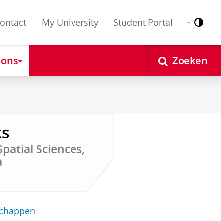
ontact
My University
Student Portal
Contr
Nederlands
English
 ons
Zoeken
ks
Spatial Sciences,
a
schappen