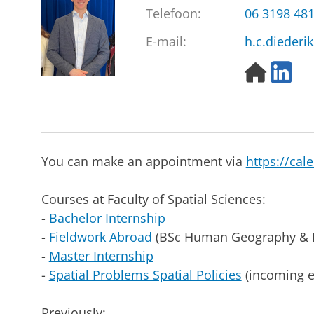
Telefoon:
06 3198 48
E-mail:
h.c.diederi
H
L
o
i
m
n
e
k
p
e
a
d
You can make an appointment via
https://cal
g
I
e
n
Courses at Faculty of Spatial Sciences:
-
Bachelor Internship
-
Fieldwork Abroad
(BSc Human Geography & 
-
Master Internship
-
Spatial Problems Spatial Policies
(incoming e
Previously: