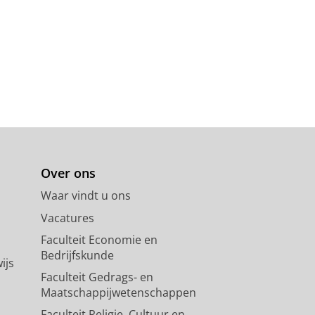
Over ons
Waar vindt u ons
Vacatures
Faculteit Economie en
Bedrijfskunde
ijs
Faculteit Gedrags- en
Maatschappijwetenschappen
Faculteit Religie, Cultuur en