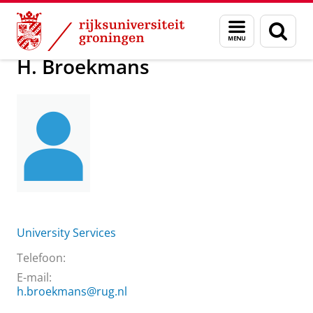
Skip
Skip
Over ons
H. Broekmans
Menu
Zoek
to
to
en
Content
Navigation
zoeken
H. Broekmans
University Services
Telefoon:
E-mail:
h.broekmans@rug.nl