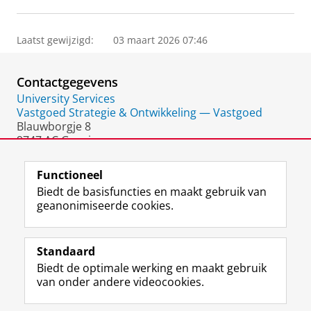
Laatst gewijzigd:
03 maart 2026 07:46
Contactgegevens
University Services
Vastgoed Strategie & Ontwikkeling — Vastgoed
Blauwborgje 8
9747 AC Groningen
Nederland
Functioneel
Biedt de basisfuncties en maakt gebruik van
geanonimiseerde cookies.
F
L
R
I
Y
Volg de RUG
a
i
S
n
o
Standaard
c
n
S
s
u
Biedt de optimale werking en maakt gebruik
e
k
-
t
T
Studiekiezers
van onder andere videocookies.
b
e
f
a
u
Maatschappij/bedrijven
o
d
e
g
b