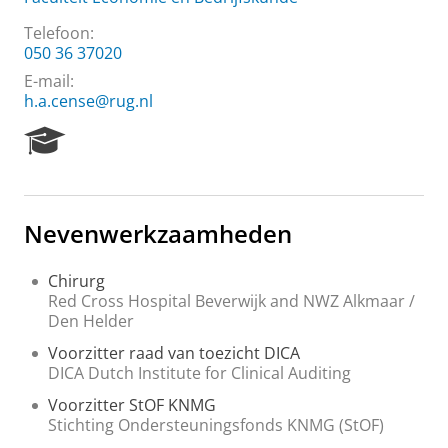
Telefoon:
050 36 37020
E-mail:
h.a.cense@rug.nl
R
e
s
e
a
Nevenwerkzaamheden
r
c
h
Chirurg
P
Red Cross Hospital Beverwijk and NWZ Alkmaar /
o
Den Helder
r
Voorzitter raad van toezicht DICA
t
DICA Dutch Institute for Clinical Auditing
a
l
Voorzitter StOF KNMG
Stichting Ondersteuningsfonds KNMG (StOF)