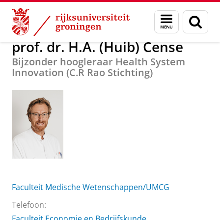
Skip
Skip
Over ons
prof. dr. H.A. (Huib) Cense
Menu
Zoek
to
to
en
Content
Navigation
zoeken
prof. dr. H.A. (Huib) Cense
Bijzonder hoogleraar Health System
Innovation (C.R Rao Stichting)
Faculteit Medische Wetenschappen/UMCG
Telefoon:
Faculteit Economie en Bedrijfskunde