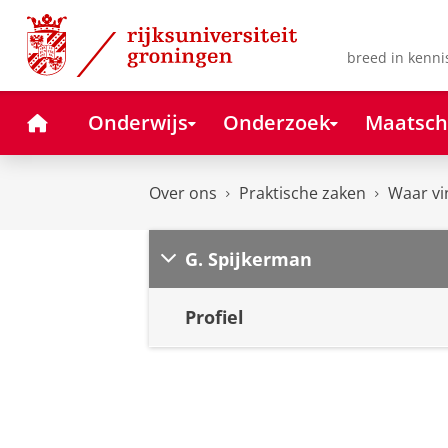
Skip
Skip
to
to
Content
Navigation
breed in kenni
Home
Onderwijs
Onderzoek
Maatsch
Over ons
Praktische zaken
Waar vi
G. Spijkerman
Profiel