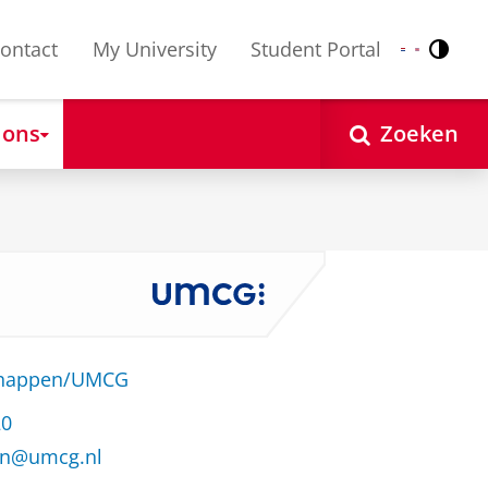
ontact
My University
Student Portal
Contr
Nederlands
English
 ons
Zoeken
schappen/UMCG
20
an@umcg.nl