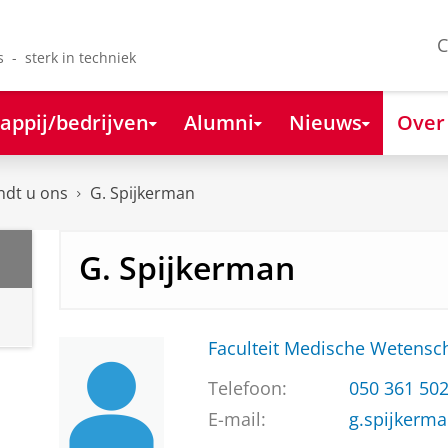
C
s - sterk in techniek
appij/bedrijven
Alumni
Nieuws
Over
ndt u ons
G. Spijkerman
G. Spijkerman
Faculteit Medische Weten
Telefoon:
050 361 50
E-mail:
g.spijkerm