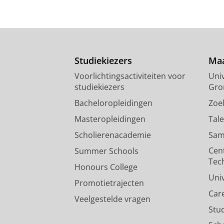
Studiekiezers
Maa
Voorlichtingsactiviteiten voor
Univ
studiekiezers
Gro
Bacheloropleidingen
Zoe
Masteropleidingen
Tal
Scholierenacademie
Sam
Cen
Summer Schools
Tec
Honours College
Uni
Promotietrajecten
Car
Veelgestelde vragen
Stu