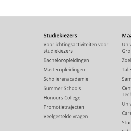
Studiekiezers
Maa
Voorlichtingsactiviteiten voor
Univ
studiekiezers
Gro
Bacheloropleidingen
Zoe
Masteropleidingen
Tal
Scholierenacademie
Sam
Cen
Summer Schools
Tec
Honours College
Uni
Promotietrajecten
Car
Veelgestelde vragen
Stu