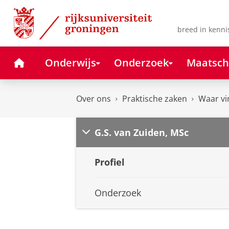
Skip
Skip
to
to
Content
Navigation
breed in kenni
Home
Onderwijs
Onderzoek
Maatsch
Over ons
Praktische zaken
Waar vi
G.S. van Zuiden, MSc
Profiel
Onderzoek