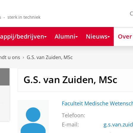
C
s - sterk in techniek
appij/bedrijven
Alumni
Nieuws
Over
ndt u ons
G.S. van Zuiden, MSc
G.S. van Zuiden, MSc
Faculteit Medische Weten
Telefoon:
E-mail:
g.s.van.zu