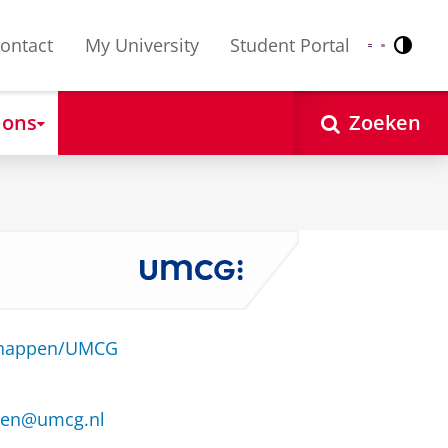
ontact
My University
Student Portal
Contr
Nederlands
English
 ons
Zoeken
schappen/UMCG
iden@umcg.nl