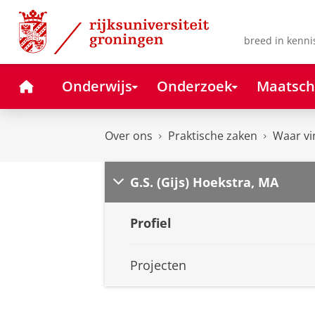
Skip
Skip
to
to
Content
Navigation
breed in kenni
Home
Onderwijs
Onderzoek
Maatsch
Over ons
Praktische zaken
Waar vi
G.S. (Gijs) Hoekstra, MA
Profiel
Projecten