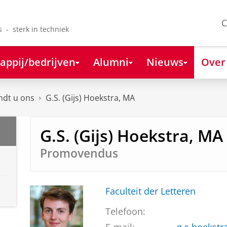
C
s - sterk in techniek
appij/bedrijven
Alumni
Nieuws
Over
ndt u ons
G.S. (Gijs) Hoekstra, MA
G.S. (Gijs) Hoekstra, MA
Promovendus
Faculteit der Letteren
Telefoon: