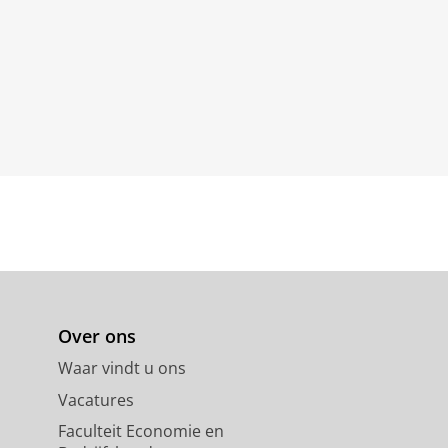
Over ons
Waar vindt u ons
Vacatures
Faculteit Economie en