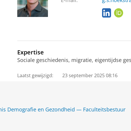
E-mail:
g.s.hoekstr
L
O
i
R
n
C
k
I
e
D
d
I
Expertise
n
Sociale geschiedenis, migratie, eigentijdse ge
Laatst gewijzigd:
23 september 2025 08:16
nis Demografie en Gezondheid — Faculteitsbestuur