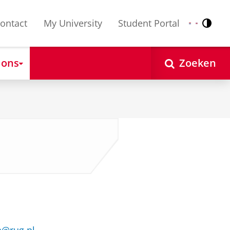
ontact
My University
Student Portal
Contr
Nederlands
English
 ons
Zoeken