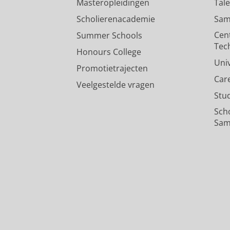
Masteropleidingen
Tal
Scholierenacademie
Sam
Cen
Summer Schools
Tec
Honours College
Uni
Promotietrajecten
Car
Veelgestelde vragen
Stu
Sch
Sam