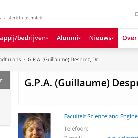
C
s - sterk in techniek
appij/bedrijven
Alumni
Nieuws
Over
ndt u ons
G.P.A. (Guillaume) Desprez, Dr
G.P.A. (Guillaume) Desp
r
Faculteit Science and Engine
Telefoon: