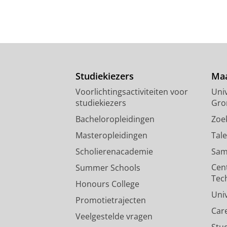
Studiekiezers
Maa
Voorlichtingsactiviteiten voor
Univ
studiekiezers
Gro
Bacheloropleidingen
Zoe
Masteropleidingen
Tal
Scholierenacademie
Sam
Cen
Summer Schools
Tec
Honours College
Uni
Promotietrajecten
Car
Veelgestelde vragen