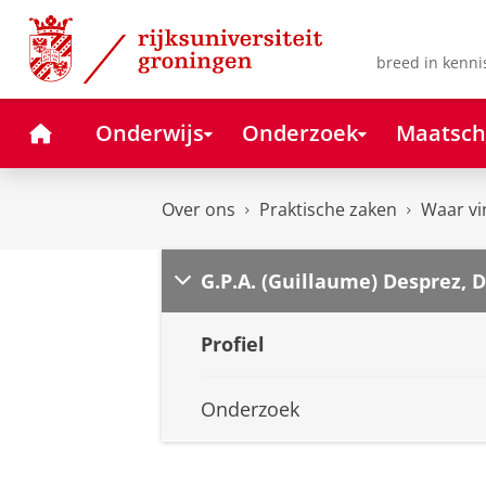
Skip
Skip
to
to
Content
Navigation
breed in kenni
Home
Onderwijs
Onderzoek
Maatsch
Over ons
Praktische zaken
Waar vi
G.P.A. (Guillaume) Desprez, D
Profiel
Onderzoek