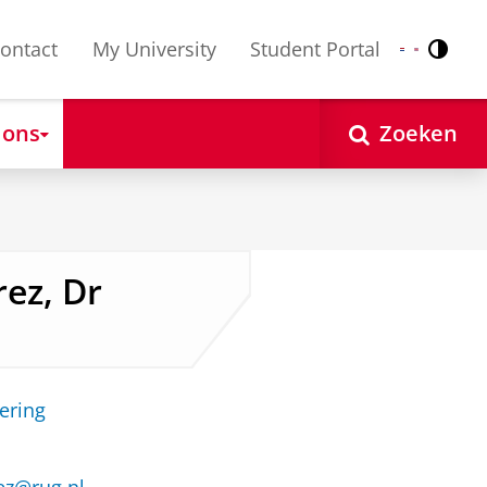
ontact
My University
Student Portal
Contr
Nederlands
English
 ons
Zoeken
rez, Dr
ering