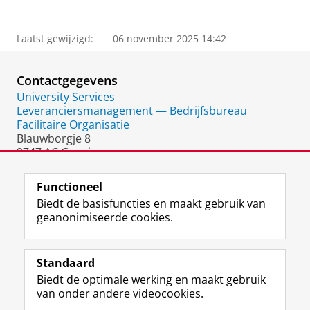
Laatst gewijzigd:
06 november 2025 14:42
Contactgegevens
University Services
Leveranciersmanagement — Bedrijfsbureau
Facilitaire Organisatie
Blauwborgje 8
9747 AC Groningen
Nederland
Functioneel
Biedt de basisfuncties en maakt gebruik van
geanonimiseerde cookies.
F
L
R
I
Y
Volg de RUG
a
i
S
n
o
Standaard
c
n
S
s
u
Biedt de optimale werking en maakt gebruik
e
k
-
t
T
Studiekiezers
van onder andere videocookies.
b
e
f
a
u
Maatschappij/bedrijven