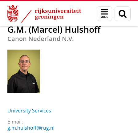
Skip
Skip
Over ons
G.M. (Marcel) Hulshoff
Menu
Zoek
to
to
en
Content
Navigation
zoeken
G.M. (Marcel) Hulshoff
Canon Nederland N.V.
University Services
E-mail:
g.m.hulshoff@rug.nl