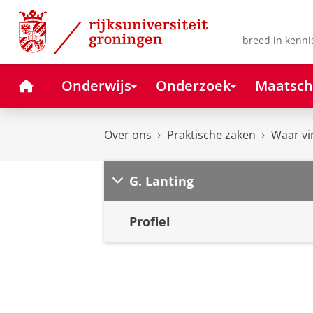
Skip
Skip
to
to
Content
Navigation
breed in kenni
Home
Onderwijs
Onderzoek
Maatsch
Over ons
Praktische zaken
Waar vi
G. Lanting
Profiel