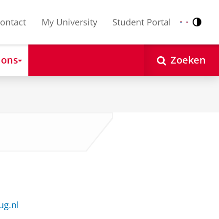
ontact
My University
Student Portal
Contr
Nederlands
English
 ons
Zoeken
ug.nl