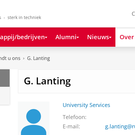
C
s - sterk in techniek
appij/bedrijven
Alumni
Nieuws
Over
ndt u ons
G. Lanting
G. Lanting
University Services
Telefoon:
E-mail:
g.lanting@r