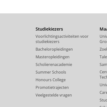
Studiekiezers
Maa
Voorlichtingsactiviteiten voor
Univ
studiekiezers
Gro
Bacheloropleidingen
Zoe
Masteropleidingen
Tal
Scholierenacademie
Sam
Cen
Summer Schools
Tec
Honours College
Uni
Promotietrajecten
Car
Veelgestelde vragen
Stu