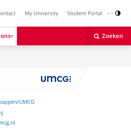
ontact
My University
Student Portal
Contr
Nederlands
English
 ons
Zoeken
schappen/UMCG
15
mcg.nl