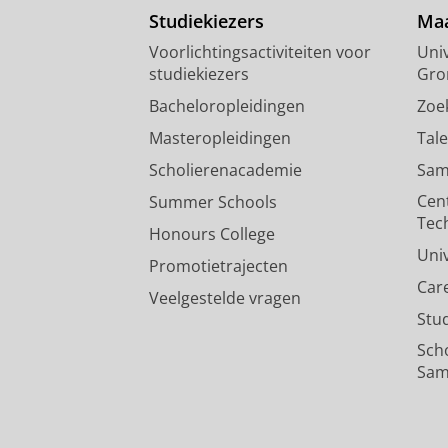
Studiekiezers
Maa
Voorlichtingsactiviteiten voor
Univ
studiekiezers
Gro
Bacheloropleidingen
Zoe
Masteropleidingen
Tal
Scholierenacademie
Sam
Cen
Summer Schools
Tec
Honours College
Uni
Promotietrajecten
Car
Veelgestelde vragen
Stu
Sch
Sam