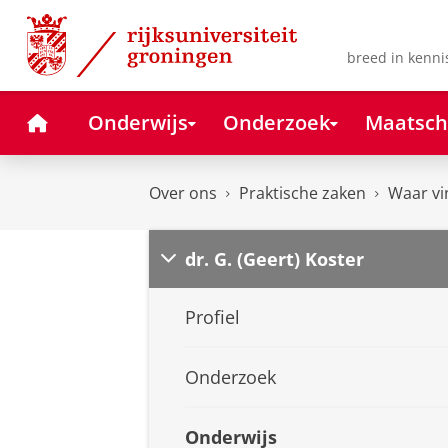
Skip
Skip
to
to
Content
Navigation
breed in kenni
Home
Onderwijs
Onderzoek
Maatsch
Over ons
Praktische zaken
Waar vi
dr. G. (Geert) Koster
Profiel
Onderzoek
Onderwijs