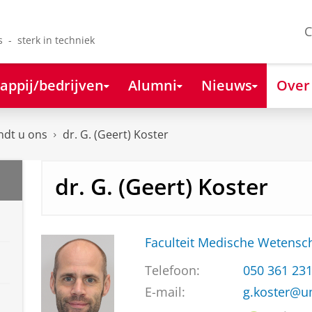
C
s - sterk in techniek
appij/bedrijven
Alumni
Nieuws
Over
ndt u ons
dr. G. (Geert) Koster
dr. G. (Geert) Koster
Faculteit Medische Weten
Telefoon:
050 361 23
E-mail:
g.koster@u