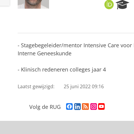
O
R
R
e
C
s
I
e
D
a
r
c
- Stagebegeleider/mentor Intensive Care voor
h
Interne Geneeskunde
P
o
r
- Klinisch redeneren colleges jaar 4
t
a
Laatst gewijzigd:
25 juni 2022 09:16
l
F
L
R
I
Y
Volg de RUG
a
i
S
n
o
c
n
S
s
u
e
k
-
t
T
b
e
f
a
u