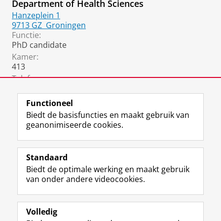
Department of Health Sciences
Hanzeplein 1
9713 GZ
Groningen
Functie:
PhD candidate
Kamer:
413
Telefoon:
06 4535 3770
Functioneel
Biedt de basisfuncties en maakt gebruik van
geanonimiseerde cookies.
F
L
R
I
Y
Volg de RUG
a
i
S
n
o
Standaard
c
n
S
s
u
Biedt de optimale werking en maakt gebruik
e
k
-
t
T
Studiekiezers
van onder andere videocookies.
b
e
f
a
u
Maatschappij/bedrijven
o
d
e
g
b
o
I
e
r
e
Alumni
k
n
d
a
-
Volledig
p
-
R
m
k