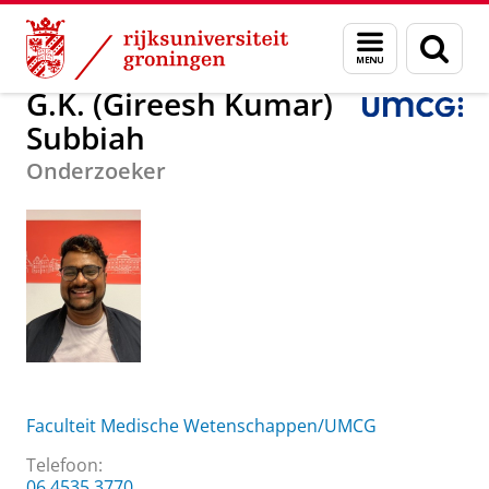
Skip
Skip
Over ons
G.K. (Gireesh Kumar) Subbiah
Menu
Zoek
to
to
en
Content
Navigation
zoeken
G.K. (Gireesh Kumar)
Subbiah
Onderzoeker
Faculteit Medische Wetenschappen/UMCG
Telefoon:
06 4535 3770