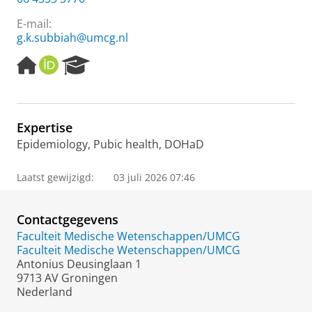
E-mail:
g.k.subbiah@umcg.nl
H
O
R
o
R
e
m
C
s
e
I
e
p
D
a
Expertise
a
r
Epidemiology, Pubic health, DOHaD
g
c
e
h
P
Laatst gewijzigd:
03 juli 2026 07:46
o
r
t
Contactgegevens
a
Faculteit Medische Wetenschappen/UMCG
l
Faculteit Medische Wetenschappen/UMCG
Antonius Deusinglaan 1
9713 AV Groningen
Nederland