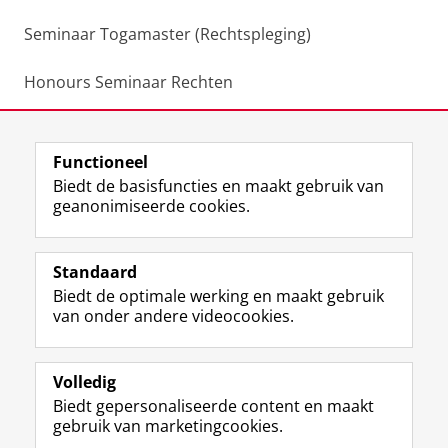
Seminaar Togamaster (Rechtspleging)
Honours Seminaar Rechten
Masterscripties
Functioneel
Laatst gewijzigd:
02 oktober 2023 10:35
Biedt de basisfuncties en maakt gebruik van
geanonimiseerde cookies.
F
L
R
I
Y
Volg de RUG
a
i
S
n
o
Standaard
c
n
S
s
u
Biedt de optimale werking en maakt gebruik
e
k
-
t
T
Studiekiezers
van onder andere videocookies.
b
e
f
a
u
Maatschappij/bedrijven
o
d
e
g
b
o
I
e
r
e
Alumni
k
n
d
a
-
Volledig
p
-
R
m
k
Biedt gepersonaliseerde content en maakt
Over ons
a
p
i
-
a
gebruik van marketingcookies.
g
a
j
a
n