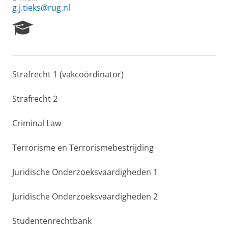
g.j.tieks@rug.nl
R
e
s
e
a
Strafrecht 1 (vakcoördinator)
r
c
h
Strafrecht 2
P
o
Criminal Law
r
t
Terrorisme en Terrorismebestrijding
a
l
Juridische Onderzoeksvaardigheden 1
Juridische Onderzoeksvaardigheden 2
Studentenrechtbank