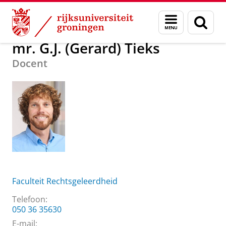
Skip
Skip
Over ons
mr. G.J. (Gerard) Tieks
Menu
Zoek
to
to
en
Content
Navigation
zoeken
mr. G.J. (Gerard) Tieks
Docent
Faculteit Rechtsgeleerdheid
Telefoon:
050 36 35630
E-mail: