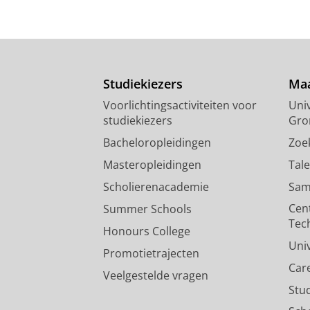
Studiekiezers
Maa
Voorlichtingsactiviteiten voor
Univ
studiekiezers
Gro
Bacheloropleidingen
Zoe
Masteropleidingen
Tal
Scholierenacademie
Sam
Cen
Summer Schools
Tec
Honours College
Uni
Promotietrajecten
Car
Veelgestelde vragen
Stu