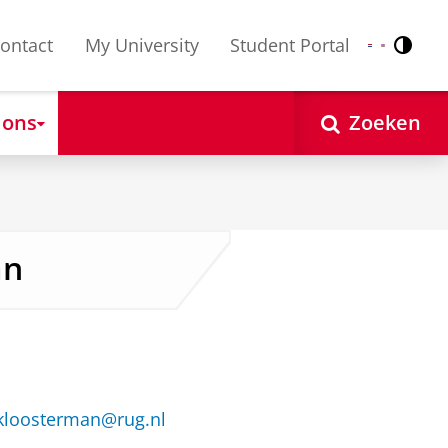
ontact
My University
Student Portal
Contr
Nederlands
English
 ons
Zoeken
an
-kloosterman@rug.nl