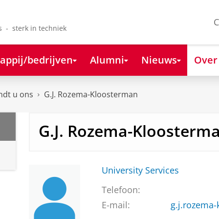
C
s - sterk in techniek
appij/bedrijven
Alumni
Nieuws
Over
ndt u ons
G.J. Rozema-Kloosterman
G.J. Rozema-Kloosterm
University Services
Telefoon:
E-mail:
g.j.rozema