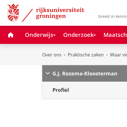
Skip
Skip
to
to
Content
Navigation
breed in kenni
Home
Onderwijs
Onderzoek
Maatsch
Over ons
Praktische zaken
Waar vi
G.J. Rozema-Kloosterman
Profiel