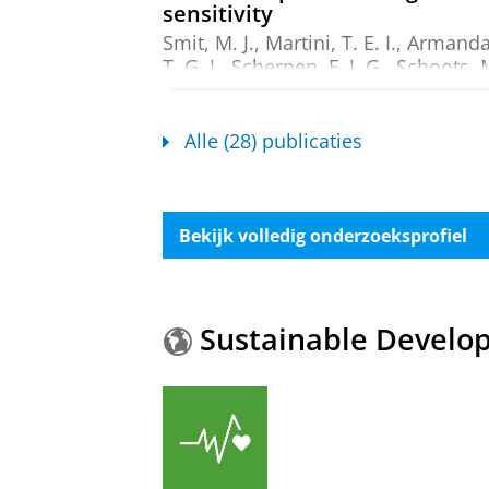
sensitivity
Smit, M. J.
,
Martini, T. E. I.
,
Armandar
T. G. J.
,
Scherpen, F. J. G.
,
Schoots, 
Guryev, V.
&
Bruggeman, S. W. M.
,
Onderzoeksoutput
:
Article
›
›
peer revi
Alle (28) publicaties
CREB signaling activity correl
Armandari, I.
, Zomerman, W. W., Pla
Rozema-Huizinga, G. C.,
Lourens, H.
Bekijk volledig onderzoeksprofiel
M.
,
9-aug-2021
,
In:
Scientific Report
Onderzoeksoutput
:
Article
›
›
peer revi
The H3.3K27M oncohistone affec
Sustainable Develo
glioma
Bočkaj, I.
,
Martini, T. E. I.
,
de Camarg
S. L., Mondria, M. T.,
Stok, C.
,
Kok, Y
C. J.
, Ringnalda, F. C. A., Clevers, H.
genetics.
17
,
11
,
28 blz.
, 1009868.
Onderzoeksoutput
:
Article
›
›
peer revi