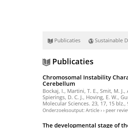
Publicaties
Sustainable 
Publicaties
Chromosomal Instability Chara
Cerebellum
Bockaj, I.
,
Martini, T. E.
,
Smit, M. J.
,
Spierings, D. C. J.
, Hoving, E. W.,
Gur
Molecular Sciences.
23
,
17
,
15 blz.
,
Onderzoeksoutput
:
Article
›
›
peer revi
The developmental stage of th