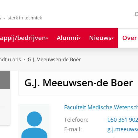
C
s - sterk in techniek
appij/bedrijven
Alumni
Nieuws
Over
ndt u ons
G.J. Meeuwsen-de Boer
G.J. Meeuwsen-de Boer
Faculteit Medische Weten
Telefoon:
050 361 90
E-mail:
g.j.meeuw