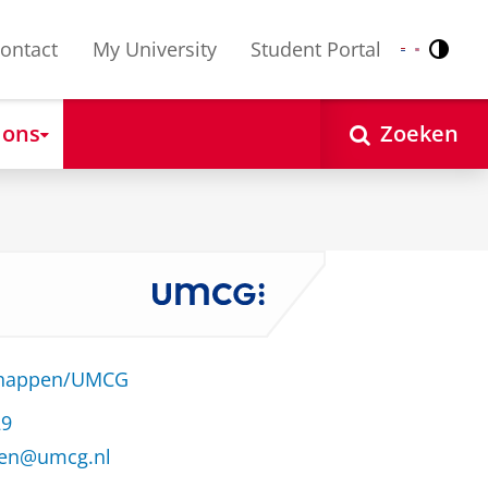
ontact
My University
Student Portal
Contr
Nederlands
English
 ons
Zoeken
schappen/UMCG
29
sen@umcg.nl