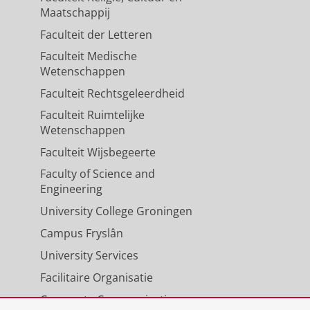
mpen, L.
,
van den Berg, A.
,
Maatschappij
.
,
de Bont, E.
&
Bruggeman, S.
,
jun-
Faculteit der Letteren
Faculteit Medische
Wetenschappen
he survival of acute
Faculteit Rechtsgeleerdheid
Faculteit Ruimtelijke
 J.
,
Guryev, V.
, van Leeuwen, F. N.,
Wetenschappen
12 blz.
Faculteit Wijsbegeerte
Faculty of Science and
stoma cell lines
Engineering
 Hoving, E. W.,
Dunnen, den, W. F.
University College Groningen
Campus Fryslân
University Services
ty in Medulloblastoma Cell
Facilitaire Organisatie
Corporate Communicatie
, Hoving, E. W.,
den Dunnen, W. F.