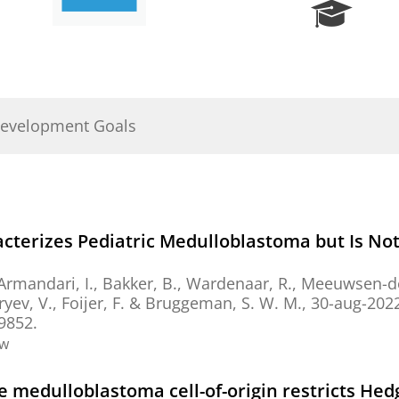
R
e
s
e
a
r
Development Goals
c
h
P
o
r
t
cterizes Pediatric Medulloblastoma but Is Not
a
l
Armandari, I.
,
Bakker, B.
,
Wardenaar, R.
,
Meeuwsen-de 
yev, V.
,
Foijer, F.
&
Bruggeman, S. W. M.
,
30-aug-202
 9852.
ew
e medulloblastoma cell-of-origin restricts H