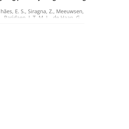
ães, E. S.
, Siragna, Z.,
Meeuwsen,
.,
Paridaen, J. T. M. L.
,
de Haan, G.
,
jeb258608.
lloblastoma
 E. S. D. C.
,
Hogeling, S. M.
,
ont, E. S. J. M.
&
Bruggeman, S. W.
nomic instability in pediatric
. G. J.
,
Armandari, I.
, Meuleman,
J. C.
,
van den Bos, H.
,
Spierings, D.
eman, S. W. M.
,
nov-2021
,
In:
PLoS