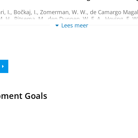
i, I.
,
Bočkaj, I.
, Zomerman, W. W.,
de Camargo Magalh
M. H.
,
Ritsema, M.
,
den Dunnen, W. F. A.
, Hoving, E. W
Lees meer
jun-2022
,
In:
Journal of Cell Science.
135
,
11
,
14 blz.
, 
ew
ates with differentiation and survival in medu
sschaert, S. L. A.,
Smit, M. J.
,
Martini, T. E.
,
Magalhaes,
 J.
,
Meeuwsen-de Boer, T. G. J.
,
Scherpen, F. J. G.
,
de B
s.
11
,
1
,
12 blz.
, 16077.
ew
ts replication stress outcome and provokes ge
pment Goals
o Magalhães, E. S.
,
Bakker, P. L.
,
Meeuwsen-de Boer, T
. P.
,
Bakker, B.
,
Wardenaar, R.
,
Seiler, J.
,
Broekhuis, M. 
, Schüller, U. &
van Vugt, M. A. T. M.
,
Foijer, F.
&
Brugg
ew