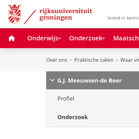
Skip
Skip
to
to
Content
Navigation
breed in kenni
Home
Onderwijs
Onderzoek
Maatsch
Over ons
Praktische zaken
Waar vi
G.J. Meeuwsen-de Boer
Profiel
Onderzoek