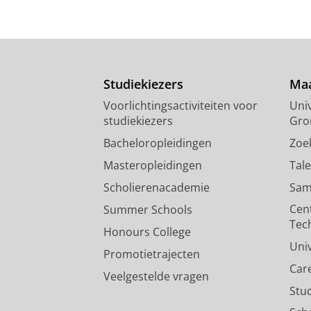
Studiekiezers
Maa
Voorlichtingsactiviteiten voor
Univ
studiekiezers
Gro
Bacheloropleidingen
Zoe
Masteropleidingen
Tal
Scholierenacademie
Sam
Cen
Summer Schools
Tec
Honours College
Uni
Promotietrajecten
Car
Veelgestelde vragen
Stu