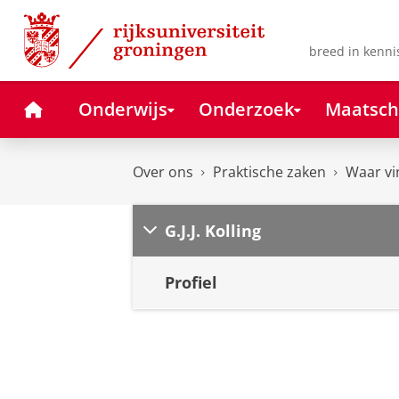
Skip
Skip
to
to
Content
Navigation
breed in kenni
Home
Onderwijs
Onderzoek
Maatsch
Over ons
Praktische zaken
Waar vi
G.J.J. Kolling
Profiel