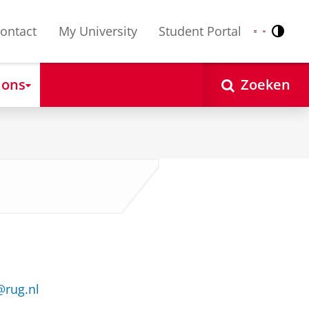
ontact
My University
Student Portal
Contr
Nederlands
English
 ons
Zoeken
g@rug.nl