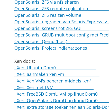
OpenSolaris: ZFS via nfs share
OpenSolaris: ZFS remote replicat
OpenSolaris: ZFS resizen volu
OpenSolaris: upgraden van Solaris Express -
OpenSolaris: screenshot ZFS G
OpenSolaris: GRUB multiboot config me
OpenSolaris: Qemu (host)
OpenSolaris: Project Indiana: zo
Xen doc's:
Xen: Ubuntu Dom0
Xen: aanmaken xen vm
Xen: Xen VM's beheren middels 'xm'
Xen: Xen met LVM
Xen: FreeBSD DomU VM op linux D
Xen: OpenSolaris DomU op linux Do
Xen: extra storage toekennen aan Solaris