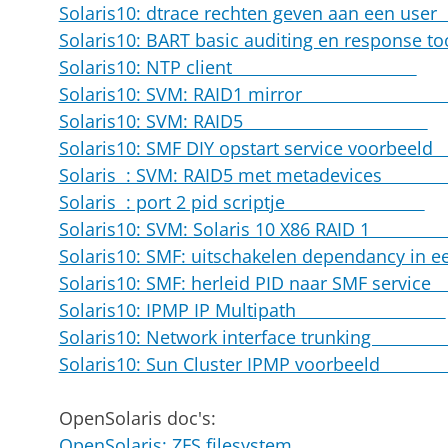
Solaris10: dtrace rechten geven aan ee
Solaris10: BART basic auditing en respon
Solaris10: NTP client
Solaris10: SVM: RAID1 mirro
Solaris10: SVM: RAID5
Solaris10: SMF DIY opstart service voo
Solaris : SVM: RAID5 met metadev
Solaris : port 2 pid scriptje
Solaris10: SVM: Solaris 10 X86 RAI
Solaris10: SMF: uitschakelen dependancy in e
Solaris10: SMF: herleid PID naar SMF s
Solaris10: IPMP IP Multipath
Solaris10: Network interface trunk
Solaris10: Sun Cluster IPMP voorb
OpenSolaris doc's:
OpenSolaris: ZFS filesystem