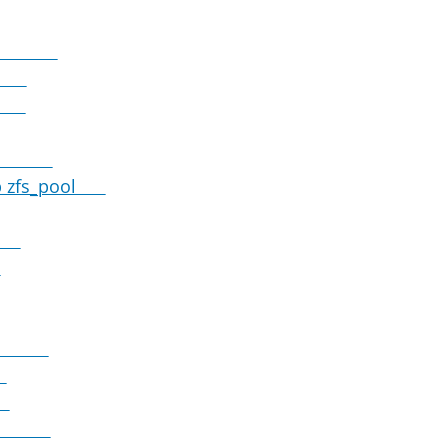
 Zones
ven
fs
ystem
 Gb zfs_pool
pt
t
evice
y
n
uiken