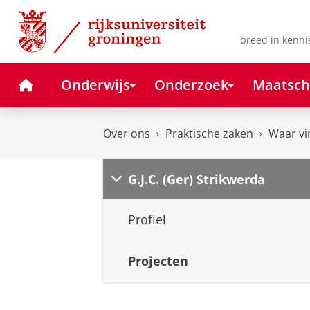
Skip
Skip
to
to
Content
Navigation
breed in kenni
Home
Onderwijs
Onderzoek
Maatsch
Over ons
Praktische zaken
Waar vi
G.J.C. (Ger) Strikwerda
Profiel
Projecten