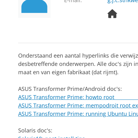
E-mail:
g.j.c.strik
H
o
m
e
p
a
g
Onderstaand een aantal hyperlinks die verwi
e
desbetreffende onderwerpen. Alle doc's zijn in
maat en van eigen fabrikaat (dat rijmt).
ASUS Transformer Prime/Android doc's:
ASUS Transformer Prime: howto ro
ASUS Transformer Prime: mempodroit root 
ASUS Transformer Prime: running Ubuntu
Solaris doc's: