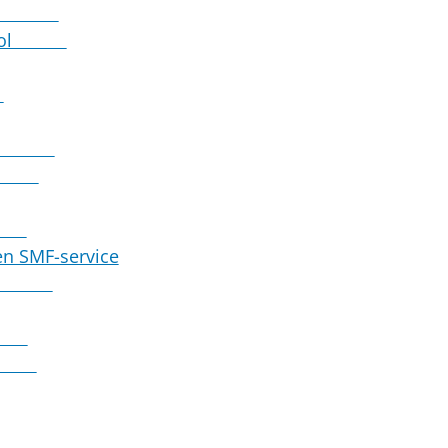
n user
se tool
r
rbeeld
ices
D 1
en SMF-service
ervice
ing
eeld