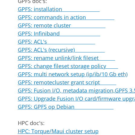
GPFS doc's:
GPFS: installation
GPFS: commands in action
GPFS: remote cluster
GPFS: Infiniband
GPFS: ACL's
GPFS: ACL's (recursive)
GPFS: rename unlink/link fileset
GPFS: change fileset storage policy
GPFS: multi network setup (ip/ib/10 Gb eth)
GPFS: remotecluster grant script
GPFS: Fusion I/O, metadata migration,GPFS 3.5
GPFS: Upgrade Fusion I/O card/firmware upg
GPFS: GPFS op Debian
HPC doc's:
HPC: Torque/Maui cluster setup