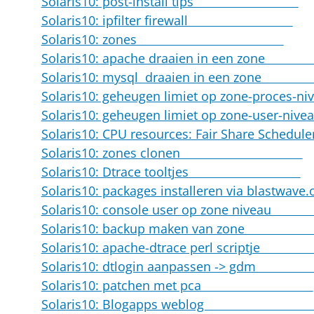
Solaris10: post-install tips
Solaris10: ipfilter firewall
Solaris10: zones
Solaris10: apache draaien in een 
Solaris10: mysql draaien in een z
Solaris10: geheugen limiet op zone-proc
Solaris10: geheugen limiet op zone-use
Solaris10: CPU resources: Fair Share Sc
Solaris10: zones clonen
Solaris10: Dtrace tooltjes
Solaris10: packages installeren via blast
Solaris10: console user op zone ni
Solaris10: backup maken van z
Solaris10: apache-dtrace perl scrip
Solaris10: dtlogin aanpassen -> 
Solaris10: patchen met pca
Solaris10: Blogapps weblo