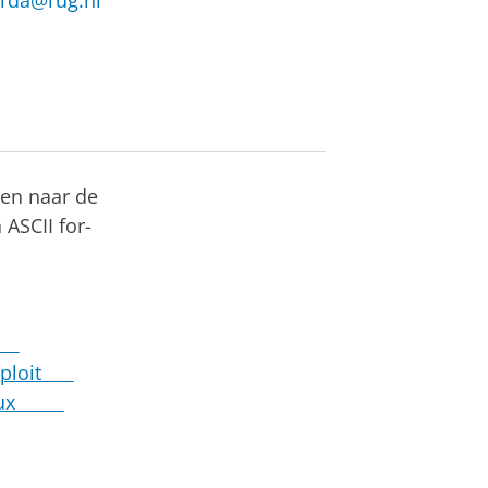
werda@rug.nl
jzen naar de
 ASCII for-
ot
exploit
 Linux