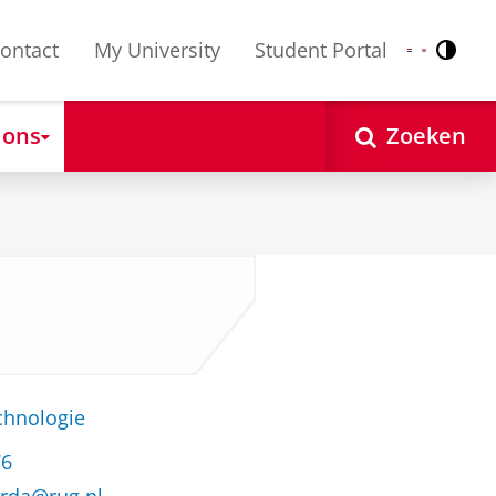
ontact
My University
Student Portal
Contr
Nederlands
English
 ons
Zoeken
chnologie
76