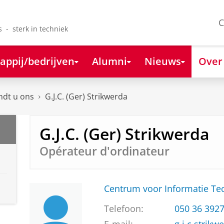
C
s - sterk in techniek
appij/bedrijven
Alumni
Nieuws
Over
ndt u ons
G.J.C. (Ger) Strikwerda
G.J.C. (Ger) Strikwerda
Opérateur d'ordinateur
Centrum voor Informatie Te
Telefoon:
050 36 392