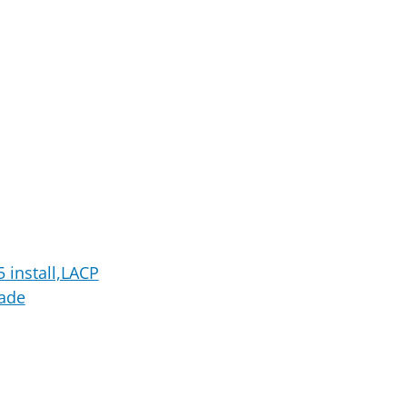
 install,LACP
rade