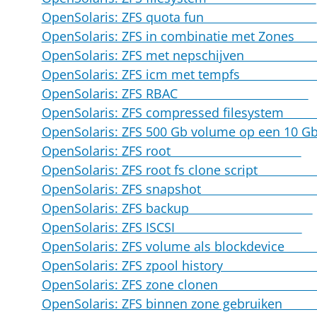
OpenSolaris: ZFS quota fun
OpenSolaris: ZFS in combinatie met
OpenSolaris: ZFS met nepschij
OpenSolaris: ZFS icm met temp
OpenSolaris: ZFS RBAC
OpenSolaris: ZFS compressed files
OpenSolaris: ZFS 500 Gb volume op een 10
OpenSolaris: ZFS root
OpenSolaris: ZFS root fs clone scri
OpenSolaris: ZFS snapsho
OpenSolaris: ZFS backup
OpenSolaris: ZFS ISCSI
OpenSolaris: ZFS volume als blockd
OpenSolaris: ZFS zpool histor
OpenSolaris: ZFS zone clone
OpenSolaris: ZFS binnen zone gebr