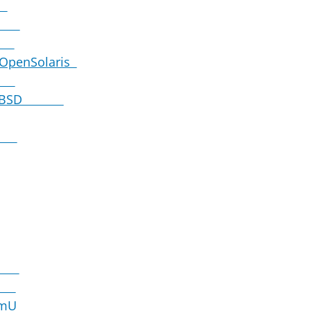
n
ion
me
> OpenSolaris
UI
t FreeBSD
nes
om0
m0
-DomU