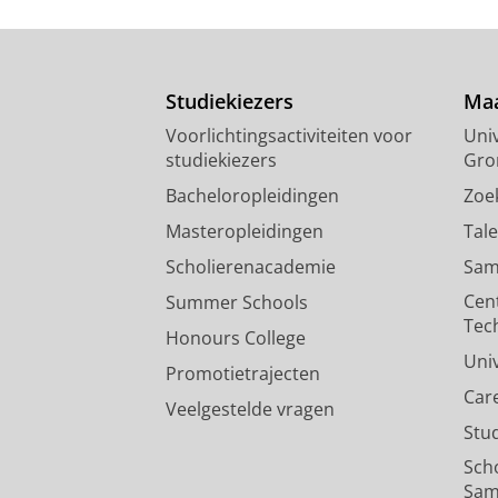
Studiekiezers
Maa
Voorlichtingsactiviteiten voor
Univ
studiekiezers
Gro
Bacheloropleidingen
Zoe
Masteropleidingen
Tal
Scholierenacademie
Sam
Cen
Summer Schools
Tec
Honours College
Uni
Promotietrajecten
Car
Veelgestelde vragen
Stu
Sch
Sam