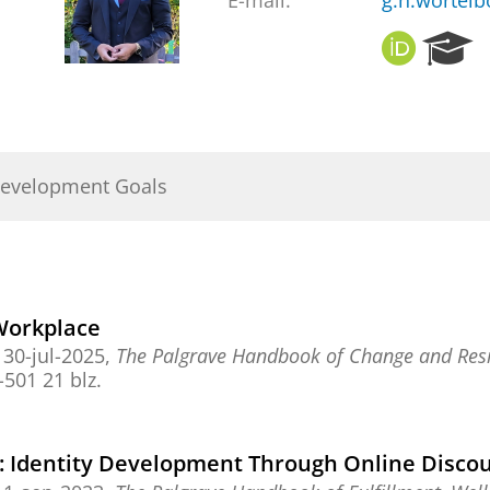
E-mail:
g.h.wortelb
O
R
R
e
C
s
I
e
D
a
r
Development Goals
c
h
P
o
r
t
 Workplace
a
,
30-jul-2025
,
The Palgrave Handbook of Change and Resi
l
1-501
21 blz.
: Identity Development Through Online Discou