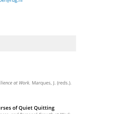
oer@rug.nl
lience at Work.
Marques, J. (reds.).
rses of Quiet Quitting