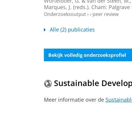
Wortelboer, G.
&
van der Steen, M.
Marques, J. (reds.). Cham:
Palgrave
Onderzoeksoutput
›
›
peer review
Alle (2) publicaties
Bekijk volledig onderzoeksprofiel
Sustainable Develo
Meer informatie over de
Sustainab