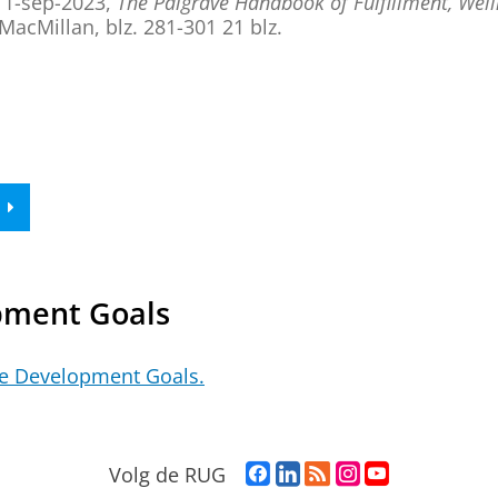
,
1-sep-2023
,
The Palgrave Handbook of Fulfillment, Wel
 MacMillan
,
blz. 281-301
21 blz.
pment Goals
le Development Goals.
F
L
R
I
Y
Volg de RUG