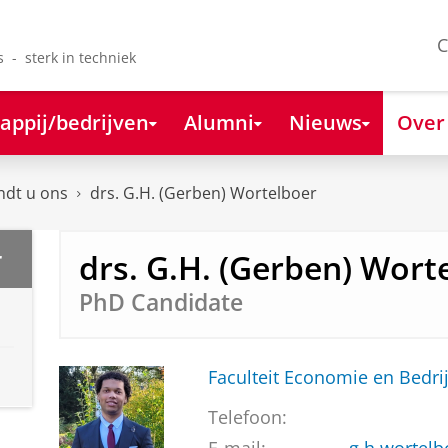
C
s - sterk in techniek
appij/bedrijven
Alumni
Nieuws
Over
ndt u ons
drs. G.H. (Gerben) Wortelboer
drs. G.H. (Gerben) Wort
r
PhD Candidate
Faculteit Economie en Bedri
Telefoon: