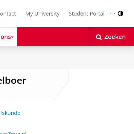
ontact
My University
Student Portal
Contr
Nederlands
English
 ons
Zoeken
elboer
jfskunde