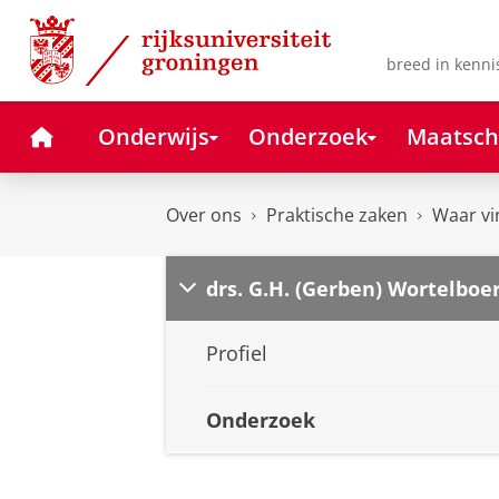
Skip
Skip
to
to
Content
Navigation
breed in kenni
Home
Onderwijs
Onderzoek
Maatsch
Over ons
Praktische zaken
Waar vi
drs. G.H. (Gerben) Wortelboe
Profiel
Onderzoek