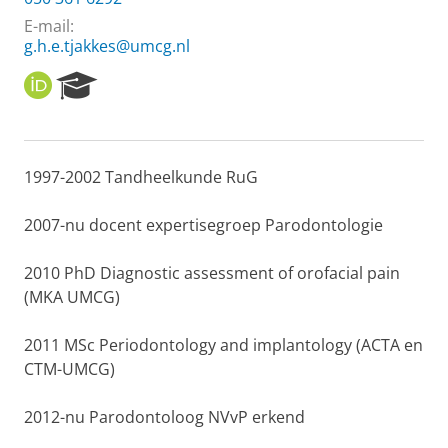
E-mail:
g.h.e.tjakkes@umcg.nl
O
R
R
e
C
s
I
e
D
a
1997-2002 Tandheelkunde RuG
r
c
h
2007-nu docent expertisegroep Parodontologie
P
o
2010 PhD Diagnostic assessment of orofacial pain
r
(MKA UMCG)
t
a
l
2011 MSc Periodontology and implantology (ACTA en
CTM-UMCG)
2012-nu Parodontoloog NVvP erkend