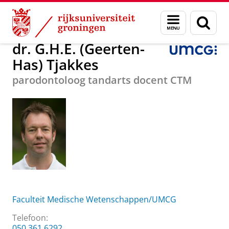
Skip
Skip
Over ons
dr. G.H.E. (Geerten-Has) Tjakkes
Menu
Zoek
to
to
en
Content
Navigation
zoeken
dr. G.H.E. (Geerten-
Has) Tjakkes
parodontoloog tandarts docent CTM
Faculteit Medische Wetenschappen/UMCG
Telefoon:
050 361 6292