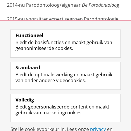
2014-nu Parodontoloog/eigenaar
De Parodontoloog
2015-nu voorzitter expertisegroep Parodontologie
CTM
Functioneel
Laatst gewijzigd:
09 mei 2023 21:53
Biedt de basisfuncties en maakt gebruik van
geanonimiseerde cookies.
F
L
R
I
Y
Volg de RUG
a
i
S
n
o
Standaard
c
n
S
s
u
Biedt de optimale werking en maakt gebruik
e
k
-
t
T
Studiekiezers
van onder andere videocookies.
b
e
f
a
u
Maatschappij/bedrijven
o
d
e
g
b
o
I
e
r
e
Alumni
k
n
d
a
-
Volledig
p
-
R
m
k
Biedt gepersonaliseerde content en maakt
Over ons
a
p
i
-
a
gebruik van marketingcookies.
g
a
j
a
n
i
g
k
c
a
Disclaimer & Copyright
Privacy
Cookies
n
i
s
c
a
Stel je cookievoorkeur in. Lees onze
privacy
en