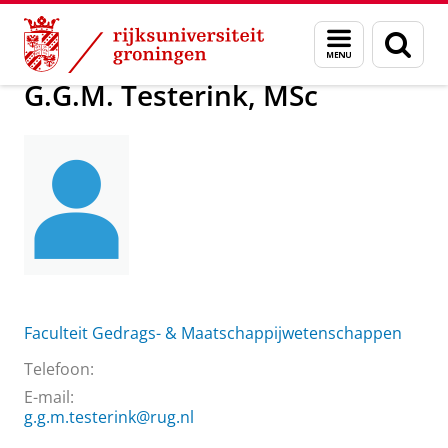
Skip
Skip
Over ons
G.G.M. Testerink, MSc
Menu
Zoek
to
to
en
Content
Navigation
zoeken
G.G.M. Testerink, MSc
Faculteit Gedrags- & Maatschappijwetenschappen
Telefoon:
E-mail:
g.g.m.testerink@rug.nl