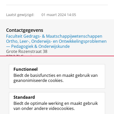
Laatst gewijzigd:
01 maart 2024 14:05
Contactgegevens
Faculteit Gedrags- & Maatschappijwetenschappen
Ortho, Leer-, Onderwijs- en Ontwikkelingsproblemen
— Pedagogiek & Onderwijskunde
Grote Rozenstraat 38
9712 TJ Groningen
Nederland
Functioneel
Biedt de basisfuncties en maakt gebruik van
geanonimiseerde cookies.
F
L
R
I
Y
Volg de RUG
a
i
S
n
o
Standaard
c
n
S
s
u
Biedt de optimale werking en maakt gebruik
e
k
-
t
T
Studiekiezers
van onder andere videocookies.
b
e
f
a
u